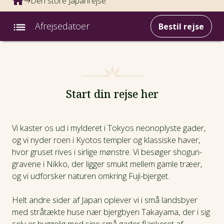
Den store Japanrejse
Afrejsedatoer
Bestil rejse
Intro
Fotos
Start din rejse her
Afrejsedatoer
Vi kaster os ud i mylderet i Tokyos neonoplyste gader,
og vi nyder roen i Kyotos templer og klassiske haver,
Prisinfo
hvor gruset rives i sirlige mønstre. Vi besøger shogun-
gravene i Nikko, der ligger smukt mellem gamle træer,
Dagsprogram
og vi udforsker naturen omkring Fuji-bjerget.
Hotel
Helt andre sider af Japan oplever vi i små landsbyer
med stråtækte huse nær bjergbyen Takayama, der i sig
selv er hyggelig med sine små gader flankeret af