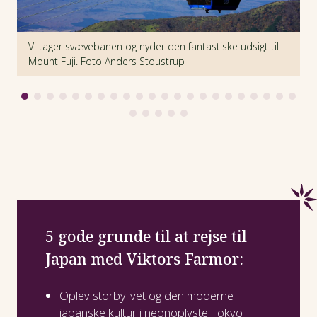
Vi tager svævebanen og nyder den fantastiske udsigt til
H
Mount Fuji. Foto Anders Stoustrup
B
5 gode grunde til at rejse til
Japan med Viktors Farmor:
Oplev storbylivet og den moderne
japanske kultur i neonoplyste Tokyo