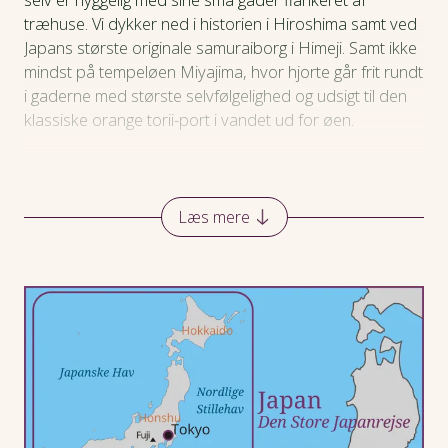
Praktiske oplysninger
træhuse. Vi dykker ned i historien i Hiroshima samt ved
Japans største originale samuraiborg i Himeji. Samt ikke
mindst på tempeløen Miyajima, hvor hjorte går frit rundt
i gaderne med største selvfølgelighed og udsigt til den
klassiske orange torii-port i vandet ud for øen.
Læs mere