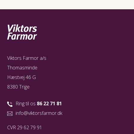
Kikkert
På natur og hvaler rejsen:
Gode fastsiddende sandaler
Gode vandresko/-støvler
Der udleveres iglesokker på vandreturene i
regnskoven og fugtige områder
Vind- og vandtæt jakke eller regnslag
Tøj til safari - khaki, beige og grønne farver.
Undgå stærke farver
Viktors Farmor a/s
Thomasminde
Hæstvej 46 G
8380 Trige
Ring til os
86 22 71 81
info@viktorsfarmor.dk
CVR 29 62 79 91