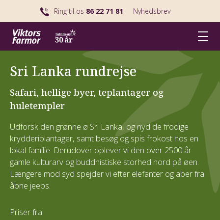
Ring til os
86 22 71 81
Nyhedsbrev
Sri Lanka rundrejse
Safari, hellige byer, teplantager og
huletempler
Udforsk den grønne ø Sri Lanka, og nyd de frodige
krydderiplantager, samt besøg og spis frokost hos en
lokal familie. Derudover oplever vi den over 2500 år
gamle kulturarv og buddhistiske storhed nord på øen.
Længere mod syd spejder vi efter elefanter og aber fra
åbne jeeps.
Priser fra