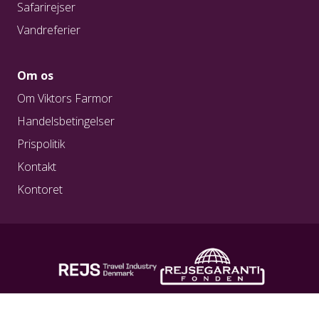
Safarirejser
Vandreferier
Om os
Om Viktors Farmor
Handelsbetingelser
Prispolitik
Kontakt
Kontoret
REG. NR. A0217
REG. NR. 1923