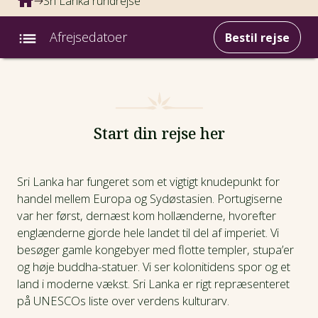
Sri Lanka rundrejse
Afrejsedatoer
Bestil rejse
Intro
Fotos
Start din rejse her
Afrejsedatoer
Sri Lanka har fungeret som et vigtigt knudepunkt for
handel mellem Europa og Sydøstasien. Portugiserne
Prisinfo
var her først, dernæst kom hollænderne, hvorefter
englænderne gjorde hele landet til del af imperiet. Vi
Dagsprogram
besøger gamle kongebyer med flotte templer, stupa’er
og høje buddha-statuer. Vi ser kolonitidens spor og et
Hotel
land i moderne vækst. Sri Lanka er rigt repræsenteret
på UNESCOs liste over verdens kulturarv.