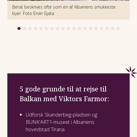
Berat beskrives ofte som en af Albaniens smukkeste
H
byer. Foto Ervin Gjata
d
5 gode grunde til at rejse til
Balkan med Viktors Farmor:
Udforsk Skanderbeg-pladsen og
BUNK'ART1-museet i Albaniens
hovedstad Tirana