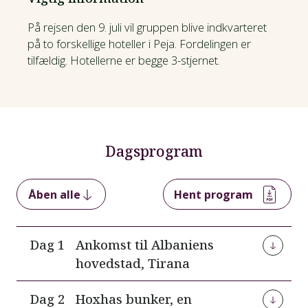
På rejsen den 9. juli vil gruppen blive indkvarteret
på to forskellige hoteller i Peja. Fordelingen er
tilfældig. Hotellerne er begge 3-stjernet.
Dagsprogram
Åben alle
Hent program
Dag 1
Ankomst til Albaniens
hovedstad, Tirana
Vi flyver fra Danmark mod Albaniens hovedstad,
Dag 2
Hoxhas bunker, en
Tirana.