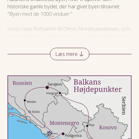
historiske gamle bydel, der har givet byen tilnavnet
"Byen med de 1000 vinduer."
Vores rejse fortsætter til Ohrid i Nordmakedonien, som
er en af Europas ældste byer, hvor vi får indblik i byens
historie og kultur. Her nyder vi også den krystalklare
Ohridsø, som er en af verdens ældste og dybeste søer
Læs mere
omkranset af bjerge. Næste stop er Skopje, hvor vi
oplever en spændende blanding af gammeldags
charme og moderne byudvikling.
Nye opdagelser venter igen i Kosovo, hvor vi besøger
den hyggelige by Prizren samt ser det serbisk-
ortodokse kloster Visoki Dečani.
Vi fortsætter til Bosnien-Hercegovina og besøger den
historiske by Visegrad, der er berømt for Ivo Andrics
Broen over Drina. Derefter kører vi til Sarajevo, som er