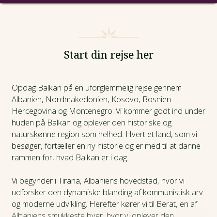
Intro
Fotos
Start din rejse her
Afrejsedatoer
Opdag Balkan på en uforglemmelig rejse gennem
Albanien, Nordmakedonien, Kosovo, Bosnien-
Prisinfo
Hercegovina og Montenegro. Vi kommer godt ind under
huden på Balkan og oplever den historiske og
Dagsprogram
naturskønne region som helhed. Hvert et land, som vi
besøger, fortæller en ny historie og er med til at danne
Hotel
rammen for, hvad Balkan er i dag.
Vi begynder i Tirana, Albaniens hovedstad, hvor vi
Praktiske oplysninger
udforsker den dynamiske blanding af kommunistisk arv
og moderne udvikling. Herefter kører vi til Berat, en af
Albaniens smukkeste byer, hvor vi oplever den