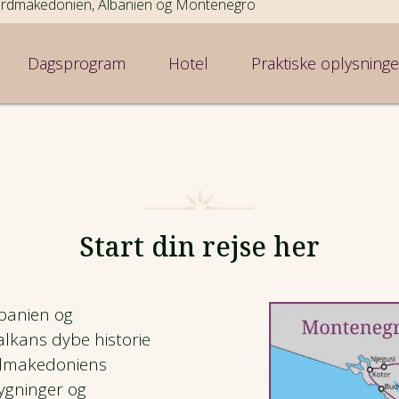
rdmakedonien, Albanien og Montenegro
Dagsprogram
Hotel
Praktiske oplysninge
Start din rejse her
lbanien og
alkans dybe historie
rdmakedoniens
bygninger og