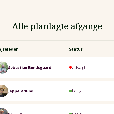
Alle planlagte afgange
ejseleder
Status
Udsolgt
Sebastian Bundsgaard
Ledig
Jeppe Ørlund