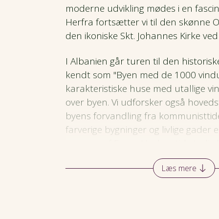
moderne udvikling mødes i en fasci
Herfra fortsætter vi til den skønne O
den ikoniske Skt. Johannes Kirke ved
I Albanien går turen til den historis
kendt som "Byen med de 1000 vindue
karakteristiske huse med utallige vi
over byen. Vi udforsker også hoveds
byens forvandling fra kommunisttide
farverige bygninger og livlige gader 
sporene af Enver Hoxhas tid stadig
Rejsen afsluttes i Montenegro, hvor 
Læs mere
største sø, Shkodërsøen, og besøge
middelalderlige bydel i Kotor, der b
gader og en stemningsfuld atmosfæ