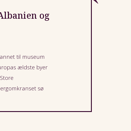
 Albanien og
dannet til museum
Europas ældste byer
 Store
bjergomkranset sø