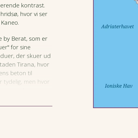
nerende kontrast.
hridsø, hvor vi ser
 Kaneo.
ke by Berat, som er
r" for sine
nduer, der skuer ud
taden Tirana, hvor
ns beton til
er tydelig, men hvor
 kan mærkes.
vi sejler på Balkans
r den
yder på smalle
re omgivet af