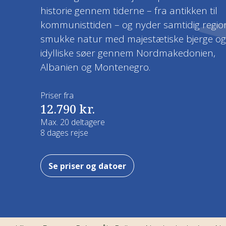
historie gennem tiderne – fra antikken til
Kaukasus
kommunisttiden – og nyder samtidig regi
CSR og bæredygtighed
Nyhedsbrev
Efterårsrejser
Kulturrejser
smukke natur med majestætiske bjerge og
Mellemamerika
Fordele
idylliske søer gennem Nordmakedonien,
Hoteller og overnatning
Vinterrejser
Naturrejser
Albanien og Montenegro.
Mellemøsten
Prispolitik
Rejsegavekort
Garanterede rejser
Rejser kun for kvinder
Priser fra
Nordamerika
12.790 kr.
Forsikring
Rejsemagasin
Rejs fra Jylland
Rejser med god tid
Max. 20 deltagere
Oceanien
8 dages rejse
Job hos Viktors Farmor
Del værelse - Find ny rejseven
Pionérrejser
Sydamerika
Handelsbetingelser
Se priser og datoer
Tilslutningsfly
Safarirejser
Vandreferier
Fuglerejser