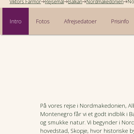
Viktors Farmor
Rejsemål
Balkan
Nordmakedonien
No
Intro
Fotos
Afrejsedatoer
Prisinfo
På vores rejse i Nordmakedonien, A
Montenegro får vi et godt indblik i B
og smukke natur. Vi begynder i No
hovedstad, Skopje, hvor historiske 