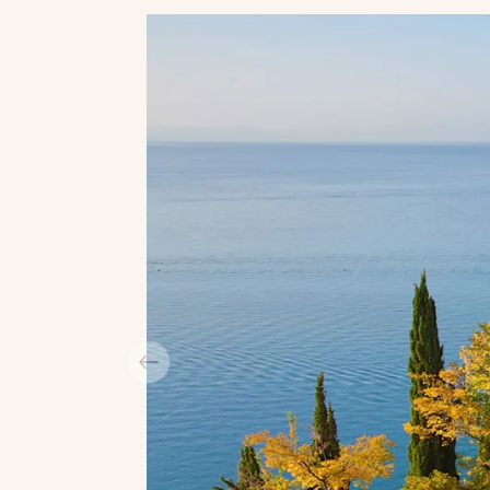
fjordens bjerglandskab.
Rejsen byder på spektakulær natur, 
et fascinerende indblik i Balkans ma