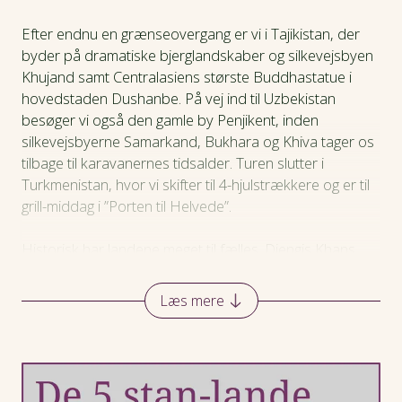
Dagsprogram
Efter endnu en grænseovergang er vi i Tajikistan, der
byder på dramatiske bjerglandskaber og silkevejsbyen
Khujand samt Centralasiens største Buddhastatue i
Hotel
hovedstaden Dushanbe. På vej ind til Uzbekistan
besøger vi også den gamle by Penjikent, inden
Praktiske oplysninger
silkevejsbyerne Samarkand, Bukhara og Khiva tager os
tilbage til karavanernes tidsalder. Turen slutter i
Turkmenistan, hvor vi skifter til 4-hjulstrækkere og er til
grill-middag i ”Porten til Helvede”.
Historisk har landene meget til fælles. Djengis Khans
hære trak spor gennem hele regionen, og senere fulgte
Timur Lenks storhedstid. Sovjetunionens erobring af
Læs mere
området i 1920'erne medførte, at alle 5 nuværende
lande var Moskva-tro gennem 80 år. Og går vi helt frem
til nutiden, så pusler Kina med planer om en ny Silkevej,
denne gang med asfalt, som vil forbinde Europa og
Asien og gå gennem netop Stan-landene.