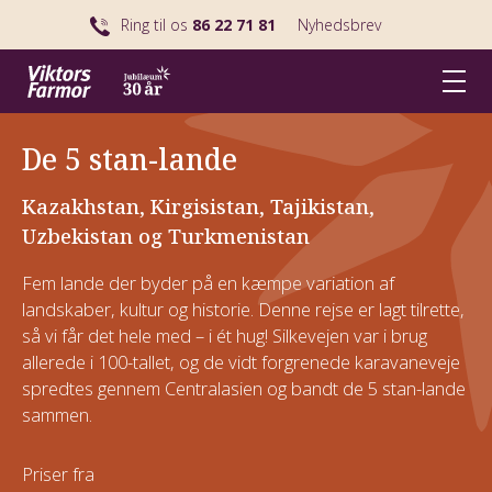
Ring til os
86 22 71 81
Nyhedsbrev
De 5 stan-lande
Kazakhstan, Kirgisistan, Tajikistan,
Uzbekistan og Turkmenistan
Fem lande der byder på en kæmpe variation af
landskaber, kultur og historie. Denne rejse er lagt tilrette,
så vi får det hele med – i ét hug!
Silkevejen var i brug
allerede i 100-tallet, og de vidt forgrenede karavaneveje
spredtes gennem Centralasien og bandt de 5 stan-lande
sammen.
Priser fra