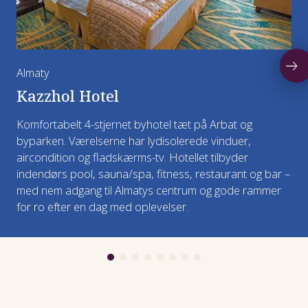
Måltider: Morgenmad, frokost og aftensmad
Overnatning: Ashgabat
Overnatning: Khiva
Almaty
Kazzhol Hotel
Komfortabelt 4-stjernet byhotel tæt på Arbat og
byparken. Værelserne har lydisolerede vinduer,
aircondition og fladskærms-tv. Hotellet tilbyder
indendørs pool, sauna/spa, fitness, restaurant og bar –
med nem adgang til Almatys centrum og gode rammer
for ro efter en dag med oplevelser.