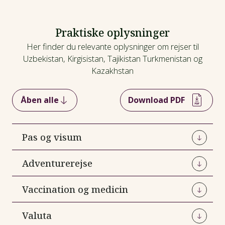
Praktiske oplysninger
Her finder du relevante oplysninger om rejser til
Uzbekistan, Kirgisistan, Tajikistan Turkmenistan og
Kazakhstan
Åben alle
Download PDF
Pas og visum
For danske statsborgere gælder flg.:
Adventurerejse
Kazakhstan:
Visumfri i op til 30 dage.
Dette er en
Viktors Farmor adventurerejse.
Vaccination og medicin
Kirgisistan:
Visumfri i op til 60 dage.
Der er lagt vægt på enestående oplevelser, men
Som i de fleste andre oversøiske lande anbefales
Valuta
du skal være forberedt på, at der kan opstå
det at være vaccineret mod smitsom