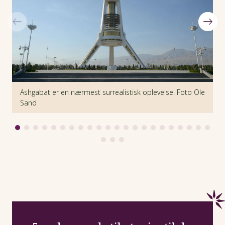
Ashgabat er en nærmest surrealistisk oplevelse. Foto Ole
M
Sand
b
S