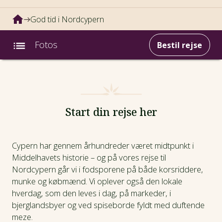
God tid i Nordcypern
Fotos
Bestil rejse
Intro
Fotos
Start din rejse her
Video
Cypern har gennem århundreder været midtpunkt i
Middelhavets historie – og på vores rejse til
Afrejsedatoer
Nordcypern går vi i fodsporene på både korsriddere,
munke og købmænd. Vi oplever også den lokale
Prisinfo
hverdag, som den leves i dag, på markeder, i
bjerglandsbyer og ved spiseborde fyldt med duftende
Dagsprogram
meze.