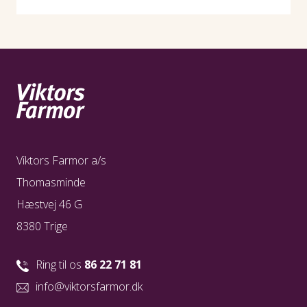
læge)
- En lille flaske håndsprit (fås på apoteket eller
hos Matas)
- Papirlommetørklæder / toiletpapir
- Læbepomade
Viktors Farmor a/s
- Lille dagtursrygsæk
Thomasminde
- Gode gå/vandresko
Hæstvej 46 G
8380 Trige
- Paraply og regntøj hvis vejrudsigten lover regn
Ring til os
86 22 71 81
info@viktorsfarmor.dk