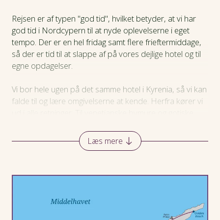
Rejsen er af typen "god tid", hvilket betyder, at vi har
Hotel
god tid i Nordcypern til at nyde oplevelserne i eget
tempo. Der er en hel fridag samt flere frieftermiddage,
Praktiske oplysninger
så der er tid til at slappe af på vores dejlige hotel og til
egne opdagelser.
Vi bor hele ugen på det samme hotel i Kyrenia, så vi kan
falde til og lære omgivelserne at kende. Herfra kører vi
ud i alle retninger: Til venetianske bymure og gotiske
klostre, til vinmarker i bjergene og til smukke
sandstrande.
Læs mere
Vi besøger både den tyrkiske og den græske side af
hovedstaden Nicosia – og får en sjælden fornemmelse
af, hvordan en ø kan være delt, men stadig hænge
sammen i hverdagen.
Med en dansktalende rejseleder og lokalkendte guider