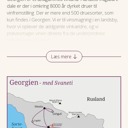
dale er der i omkring 8000 år dyrket druer til
vinfremstilling. Der er mere end 500 druesorter, som
kun findes i Georgien. Vi er til vinsmagning i en landsby,
hvor vi oplever de ældgamle vinkældre, og vi
prøvesmager vinen direkte fra de underjordiske
lerbeholdere ”kvevri”.
Rejsen starter i Tbilisi, hvor vi får et indtryk af den gamle
Læs mere
bydel med bl.a. Sioni Katedralen. Den georgiske kirke
står side om side med en armensk kirke, en synagoge
og en moské.
Enestående natur byder os velkommen i Svaneti
provinsen i det nordvestlige Georgien.
Men ikke mindst er mødet med georgierne og deres
helt særlige sprog og historie med til at skabe en unik
oplevelse af det lille land i Kaukasus.