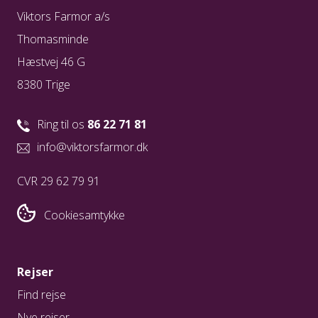
Viktors Farmor a/s
Thomasminde
Hæstvej 46 G
8380 Trige
Ring til os
86 22 71 81
info@viktorsfarmor.dk
CVR 29 62 79 91
Cookiesamtykke
Rejser
Find rejse
Nye rejser