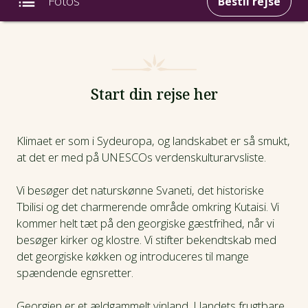
Fotos
Bestil rejse
Intro
Fotos
Start din rejse her
Afrejsedatoer
Klimaet er som i Sydeuropa, og landskabet er så smukt,
at det er med på UNESCOs verdenskulturarvsliste.
Prisinfo
Vi besøger det naturskønne Svaneti, det historiske
Dagsprogram
Tbilisi og det charmerende område omkring Kutaisi. Vi
kommer helt tæt på den georgiske gæstfrihed, når vi
Hotel
besøger kirker og klostre. Vi stifter bekendtskab med
det georgiske køkken og introduceres til mange
spændende egnsretter.
Praktiske oplysninger
Georgien er et ældgammelt vinland. I landets frugtbare