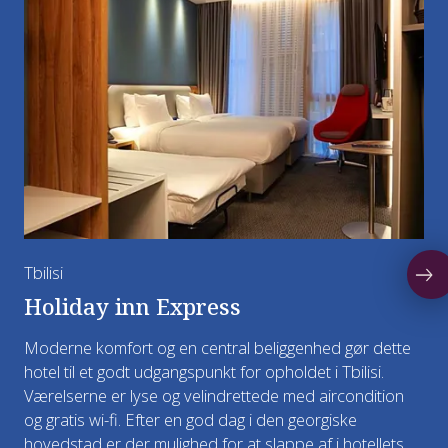
Svetitskhoveli-katedralen fra 1000-tallet.
der pruttes ivrigt om priserne. Mange ting, der er
Katedralen er kendt for sin rige udsmykning og
Kørslen til Ushguli foregår i 4WD køretøjer.
typiske for landet, kan fås på dette marked, f.eks.
ligger på stedet, hvor Georgiens første kristne
sølvbeslåede drikkehorn, broderier og
kirke blev opført i 300-tallet.
Måltider: Morgenmad og frokost
filtarbejder. Også antikviteter kan man finde her.
Måltider: Morgenmad og frokost
Overnatning: Mestia
Om aftenen spiser vi afskedsmiddag.
Overnatning: Tbilisi
Måltider: Morgenmad, frokost og
afskedsmiddag.
Overnatning: Tbilisi
Tbilisi
Holiday inn Express
Moderne komfort og en central beliggenhed gør dette
hotel til et godt udgangspunkt for opholdet i Tbilisi.
Værelserne er lyse og velindrettede med aircondition
og gratis wi-fi. Efter en god dag i den georgiske
hovedstad er der mulighed for at slappe af i hotellets