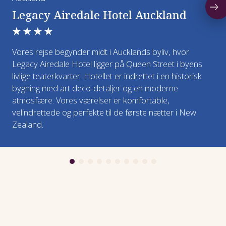
det ikke er nok med snacks.
lange, og synet af dem i deres rette element
tilsvarende, Cairns
Legacy Airedale Hotel Auckland
glemmer man ikke lige med det samme.
Måltider: Morgenmad og frokost
★★★★
Sidst på dagen vender vi tilbage til Cairns – med
Overnatning: Outback Pioneer Hotel eller
regnskovens lyde og fortællinger i bagagen.
Vores rejse begynder midt i Aucklands byliv, hvor
tilsvarende, Uluru
Legacy Airedale Hotel ligger på Queen Street i byens
Måltider: Morgenmad og frokost
livlige teaterkvarter. Hotellet er indrettet i en historisk
bygning med art deco-detaljer og en moderne
Overnatning: Doubletree by Hilton eller
atmosfære. Vores værelser er komfortable,
tilsvarende, Cairns
velindrettede og perfekte til de første nætter i New
Zealand.