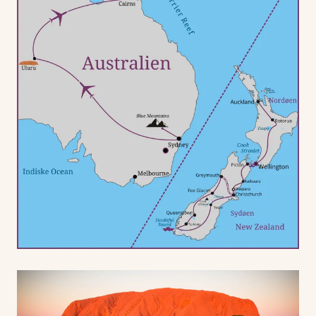
af en gletsjer mellem New Zealands højeste bjerge.
Mange flere eventyr venter i Australien. I Sydney nyder
vi storbylivet og hører historien om Utzons operahus
på en guidet tur. Vi kigger også efter Australiens rige
dyreliv i Blue Mountains, inden vi flyver dybt ind i
Centralaustraliens røde ørken. Her venter spændende
dage med rød jord, aboriginal-legender og storslåede
ørkenlandskaber ved Uluru (Ayers Rock) og Kata Tjuta
(The Olgas).
Rejsen slutter i tropiske Cairns, hvor vi snorkler ved
Great Barrier Reef og kigger efter krokodiller og alle de
andre dyr i verdens ældste tropiske regnskov.