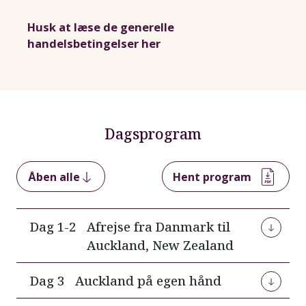
Husk at læse de generelle
handelsbetingelser her
Dagsprogram
Åben alle
Hent program
Dag 1-2
Afrejse fra Danmark til
Auckland, New Zealand
Fra København rejser vi mod New Zealand. Vi
Dag 3
Auckland på egen hånd
ankommer enten om aftenen på dag 2 eller tidligt
om morgenen på dag 3.
Efter den lange rejse til den anden side af kloden