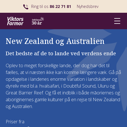
Ring til os
86 22 71 81
Nyhedsbrev
New Zealand og Australien
Det bedste af de to lande ved verdens ende
Oplev to meget forskellige lande, der dog har det til
fælles, at vi næsten ikke kan komme længere væk. Gå på
opdagelse i landenes enorme variation i landskaber og
dyreliv med bl.a. hvalsafari, i Doubtful Sound, Uluru og
Great Barrier Reef. Og få et indblik i både māoriernes og
aboriginernes gamle kulturer på en rejse til New Zealand
og Australien.
Priser fra