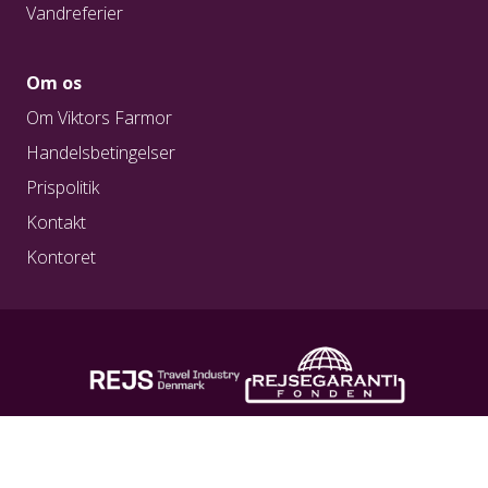
Vandreferier
pga. hajer, krokodiller eller box jelly-fish (giftige
vandmænd), bør man blive på land. Det er vigtigt
at have respekt for dyrelivet i Australien, men
Om os
tager man sine forholdsregler, skal man ikke være
Om Viktors Farmor
bange for dyrene.
Handelsbetingelser
Prispolitik
Kontakt
Kontoret
REG. NR. A0217
REG. NR. 1923