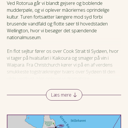
Ved Rotorua går vi blandt gejsere og boblende
Hotel
mudderpøle, og vi oplever māoriernes oprindelige
kultur. Turen fortsætter længere mod syd forbi
brusende vandfald og flotte søer til hovedstaden
Praktiske oplysninger
Wellington, hvor vi besøger det spændende
nationalmuseum.
En flot sejltur fører os over Cook Strait til Sydøen, hvor
vi tager på hvalsafari i Kaikoura og smager på vin i
Waipara. Fra Christchurch kører vi på en af verdens
smukkeste togstrækninger tværs over Sydøen til den
vilde vestkyst. Her oplever vi dramatiske
kystlandskaber, levn fra guldfeberen og gletsjere, der
glider helt ned i regnskoven.
Læs mere
Længere mod syd bliver naturen om muligt endnu
flottere, når vi sejler med et historisk dampskib ved
Queenstown, udforsker uberørte fjordlandskaber ved
Doubtful Sound og står til søs mellem isbjerge for foden