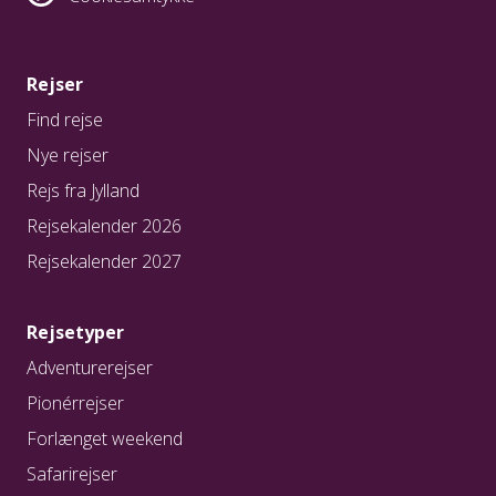
Australien, og den skinner ofte. Derfor er det
vigtigt at medbringe både hat, solbriller og
Western Australien:
solcreme med høj beskyttelsesfaktor.
Oktober - marts: +8 timer
Rejser
April- September: +6 timer
Farlige dyr
Find rejse
Australien har et fantastisk og unikt dyreliv, der
Nye rejser
også inkluderer en række arter, der kan være
Rejs fra Jylland
farlige for mennesker. Men selvom Australien har
mange giftige slanger og edderkopper, er
Rejsekalender 2026
chancerne for at blive bidt forsvindende lille. Det
Rejsekalender 2027
samme gælder for hajer og krokodiller. Der er dog
nogle forholdsregler, man kan tage for at sikre sig.
Det gælder f.eks. at banke skoene, inden man
Rejsetyper
tager dem på. Ryst tøjet, hvis det hængt ude. Løft
Adventurerejser
også lige toiletbrættet, inden du sætter dig, og
Pionérrejser
undlad at stikke hænderne ind i en busk. Stamp
når du går i højt græs ude i bushen (slanger føler
Forlænget weekend
vibrationer) og følg skiltningen langs strande og
Safarirejser
ved vandhuller. Hvis der advares mod at svømme