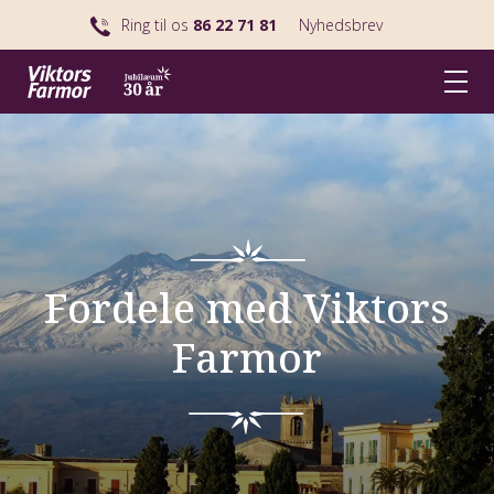
Ring til os
86 22 71 81
Nyhedsbrev
Fordele med Viktors
Farmor