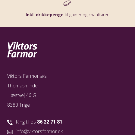
Inkl. drikkepenge
til guider og chauffører
Viktors Farmor a/s
Thomasminde
Hæstvej 46 G
8380 Trige
Ring til os
86 22 71 81
info@viktorsfarmor.dk