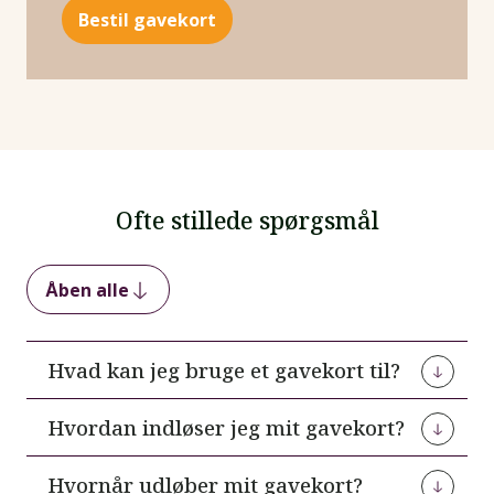
Ofte stillede spørgsmål
Åben alle
Hvad kan jeg bruge et gavekort til?
Gavekortet kan bruges til hel eller delvis betaling
Hvordan indløser jeg mit gavekort?
af en rejse med Viktors Farmor.
Gavekortet indløses i forbindelse med betaling af
Hvornår udløber mit gavekort?