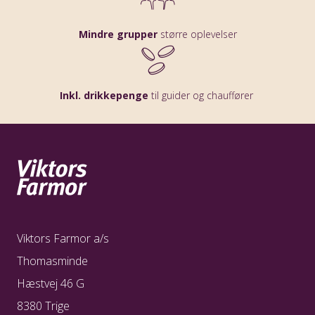
Mindre grupper
større oplevelser
Inkl. drikkepenge
til guider og chauffører
Viktors Farmor a/s
Thomasminde
Hæstvej 46 G
8380 Trige