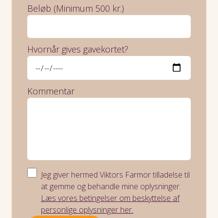
Beløb (Minimum 500 kr.)
Hvornår gives gavekortet?
Kommentar
Jeg giver hermed Viktors Farmor tilladelse til
at gemme og behandle mine oplysninger.
Læs vores betingelser om beskyttelse af
personlige oplysninger her.