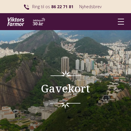
Ring til os
86 22 71 81
Nyhedsbrev
Gavekort