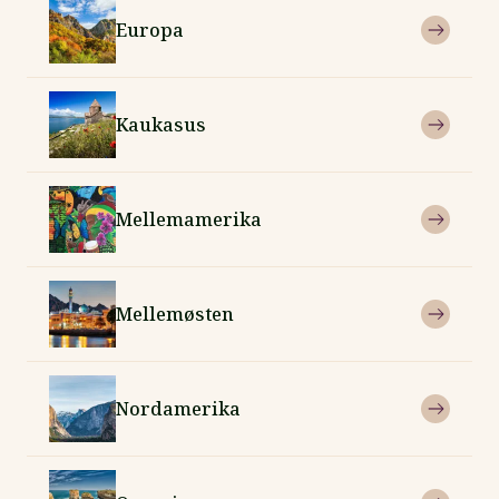
Europa
Kaukasus
Mellemamerika
Mellemøsten
Nordamerika