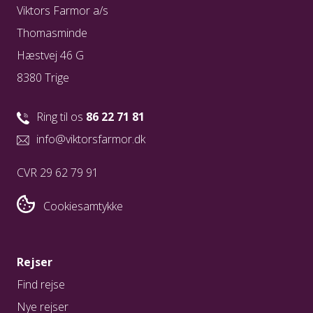
Viktors Farmor a/s
Thomasminde
Hæstvej 46 G
8380 Trige
Ring til os
86 22 71 81
info@viktorsfarmor.dk
CVR 29 62 79 91
Cookiesamtykke
Rejser
Find rejse
Nye rejser