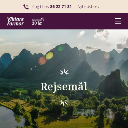
Ring til os
86 22 71 81
Nyhedsbrev
Rejsemål