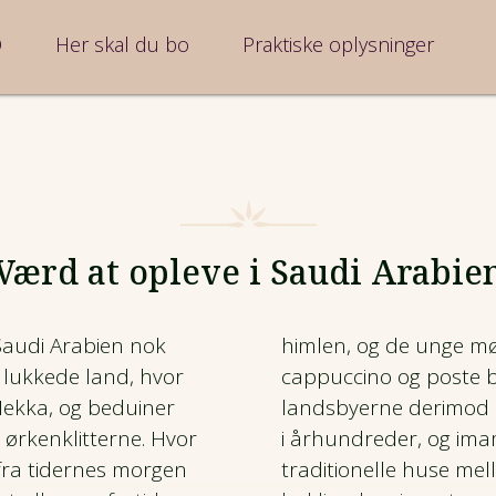
Q
Her skal du bo
Praktiske oplysninger
Værd at opleve i Saudi Arabie
Saudi Arabien nok
himlen, og de unge mød
t lukkede land, hvor
cappuccino og poste bi
 Mekka, og beduiner
landsbyerne derimod s
ørkenklitterne.
Hvor
i
århundreder, og imam
 fra tidernes morgen
traditionelle huse
mell