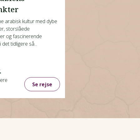
nkter
 arabisk kultur med dybe
er, storslåede
er og fascinerende
 det tidligere så...
.
gere
Se rejse