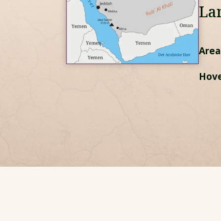
La
Areal
Hove