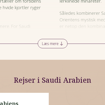
ortæller om fortidens
lerklinede minareter.
e hvide kjortler ryger
Således kombinerer S
Orientens mystisk med
 mere.
For Saudi
er netop den kombina
er. Mod nord strækker
– og at det tilmed først
000 meter høje bjerge
kun Saudi Arabien en
Læs mere
od uberørte kyster og
igt på de højeste
use i glas og stål mod
Rejser i Saudi Arabien
rabiens