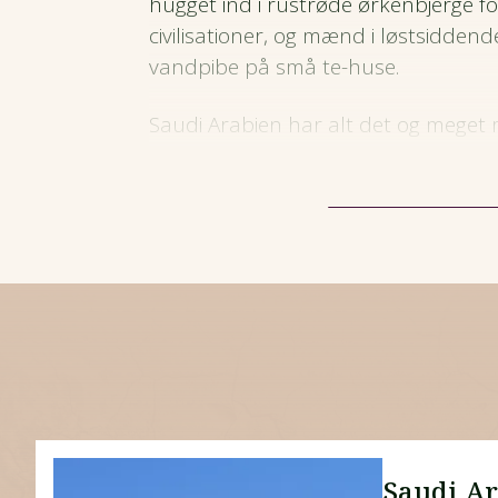
hugget ind i rustrøde ørkenbjerge f
civilisationer, og mænd i løstsiddend
vandpibe på små te-huse.
Saudi Arabien har alt det og meget
Arabien er et land fuld af kontrast
ørkenen sig mod horisonten, mens 3
hæver sig over dalene i syd.
Langs havet slår turkisblå bølger m
koralrev, mens sne ikke er ualmindel
bjergtoppe.
I storbyerne vokser højh
Saudi A