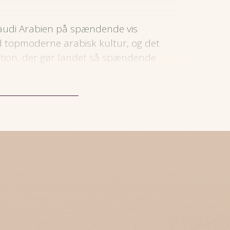
audi Arabien på spændende vis
 topmoderne arabisk kultur, og det
tion, der gør landet så spændende
 for nyligt er åbent for turister, gør
dnu mere dragene.