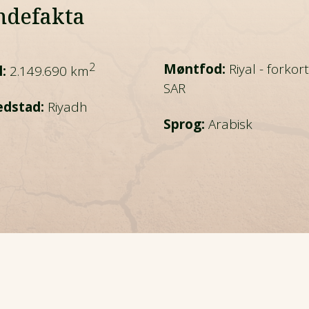
ndefakta
2
Møntfod:
Riyal - forkor
:
2.149.690 km
SAR
dstad:
Riyadh
Sprog:
Arabisk