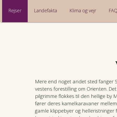
Rejser
Landefakta
Klima og vejr
FA
Mere end noget andet sted fanger 
vestens forestilling om Orienten. De
pilgrimme flokkes til den hellige by
fører deres kamelkaravaner mellem 
gamle klippebyer og helleristninger