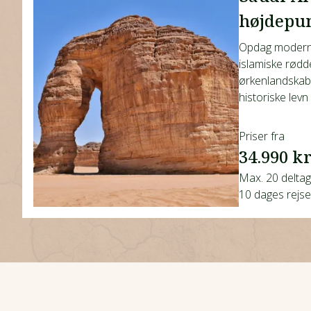
højdepu
Opdag moderne
islamiske rødd
ørkenlandskab
historiske levn i
Priser fra
34.990 kr
Max. 20 delta
10 dages rejse