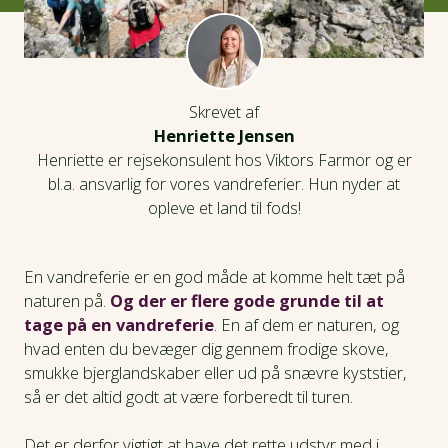
Skrevet af
Henriette Jensen
Henriette er rejsekonsulent hos Viktors Farmor og er
bl.a. ansvarlig for vores vandreferier. Hun nyder at
opleve et land til fods!
En vandreferie er en god måde at komme helt tæt på
naturen på.
Og der er flere gode grunde til at
tage på en vandreferie
. En af dem er naturen, og
hvad enten du bevæger dig gennem frodige skove,
smukke bjerglandskaber eller ud på snævre kyststier,
så er det altid godt at være forberedt til turen.
Det er derfor vigtigt at have det rette udstyr med i