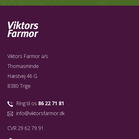
Viktors Farmor a/s
Thomasminde
Hæstvej 46 G
8380 Trige
Ring til os
86 22 71 81
info@viktorsfarmor.dk
CVR 29 62 79 91