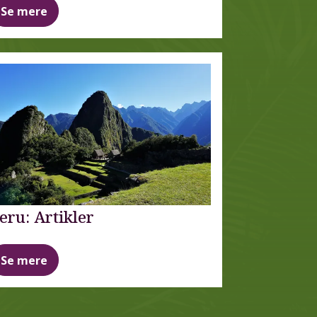
Se mere
eru: Artikler
Se mere