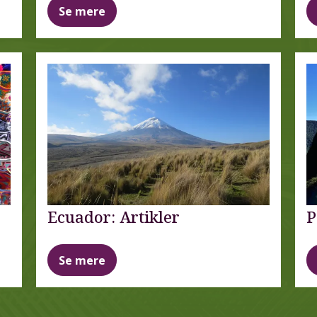
Se mere
Ecuador: Artikler
P
Se mere