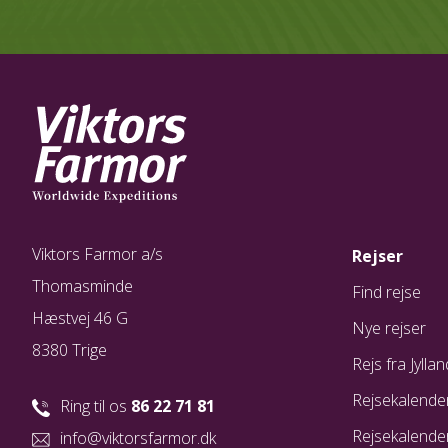
Viktors Farmor a/s
Rejser
Thomasminde
Find rejse
Hæstvej 46 G
Nye rejser
8380 Trige
Rejs fra Jyllan
Rejsekalende
Ring til os
86 22 71 81
Rejsekalende
info@viktorsfarmor.dk