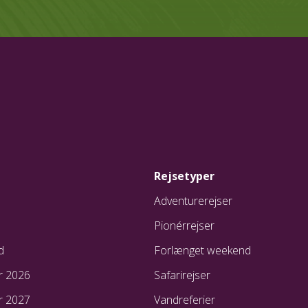
Rejsetyper
Adventurerejser
Pionérrejser
d
Forlænget weekend
r 2026
Safarirejser
r 2027
Vandreferier