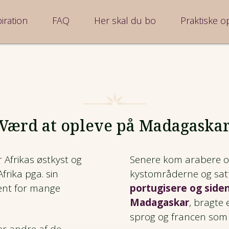
iration
FAQ
Her skal du bo
Praktiske o
Værd at opleve på Madagaska
 Afrikas østkyst og
Senere kom arabere og 
Afrika pga
.
sin
kystområderne og satt
nent for mange
portugisere og sid
Madagaskar
, bragte 
sprog og francen som