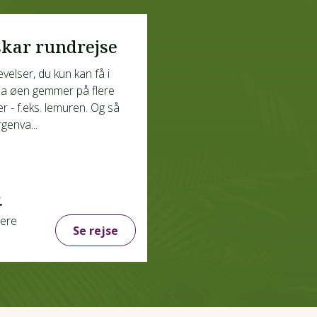
kar rundrejse
velser, du kun kan få i
a øen gemmer på flere
r - f.eks. lemuren. Og så
genva...
.
gere
Se rejse