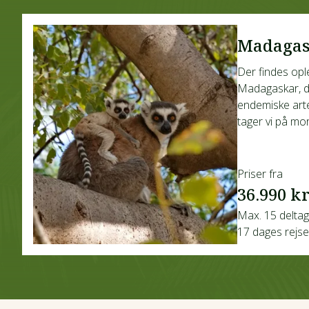
Madagas
Der findes ople
Madagaskar, d
endemiske arte
tager vi på mor
Priser fra
36.990 kr
Max. 15 delta
17 dages rejse