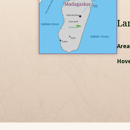
La
Areal
Hove