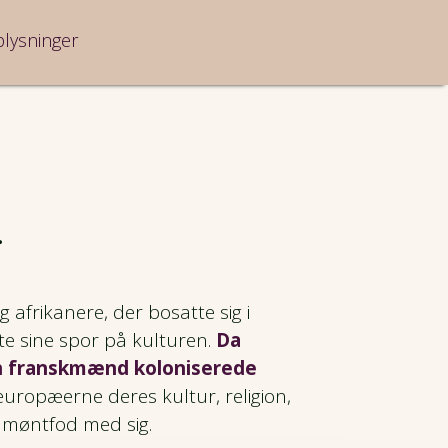
plysninger
r
afrikanere, der bosatte sig i
e sine spor på kulturen.
Da
en franskmænd koloniserede
europæerne deres kultur, religion,
 møntfod med sig.