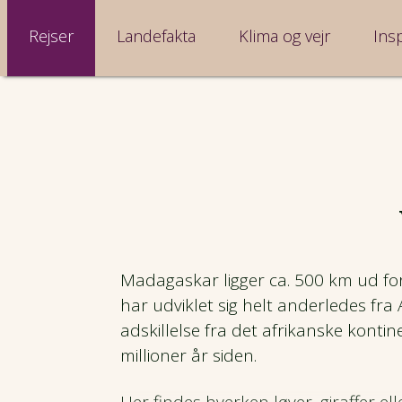
Rejser
Landefakta
Klima og vejr
Insp
Madagaskar ligger ca. 500 km ud for
har udviklet sig helt anderledes fra 
adskillelse fra det afrikanske konti
millioner år siden.