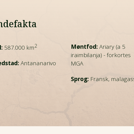
ndefakta
2
Møntfod:
Ariary (a 5
:
587.000 km
iraimbilanja) - forkortes
dstad:
Antananarivo
MGA
Sprog:
Fransk, malagas