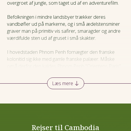
overgroet af jungle, som taget ud af en adventurefilm.
FAQ
Befolkningen i mindre landsbyer trækker deres
Her skal du bo
vandbøfler ud på markerne, og i små ædelstensminer
graver man på primitiv vis safirer, smaragder og andre
værdifulde sten ud af gruset i små skakter.
Praktiske oplysninger
I hovedstaden Phnom Penh fornægter den franske
kolonitid sig ikke med gamle franske palæer. Måske
også derfor den kaldes Phnom Penh ”Orientens Paris”.
Hovedstaden rummer utallige buddhistiske guldbelagte
pagoder – den kendte sølvpagode har et gulv af rent
Læs mere
sølv.
I byerne myldrer folk imellem tøffende tuk-tukker og
falbyder frugter og små måltider i boderne. Der tilbydes
også gerne tørret slange- eller skildpaddekød.
Rejser til Cambodia
Mekong-floden skærer sig gennem både Laos og