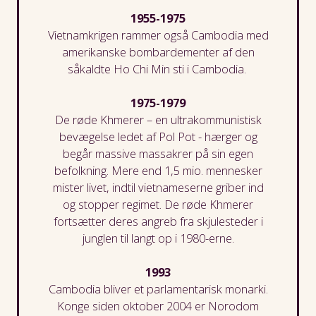
1955-1975
Vietnamkrigen
ram
mer
også Cambodia med
amerikanske bombardementer af den
såkaldte Ho Chi Min sti i Cambodia.
1975-1979
De røde
K
hmerer
– en ultrakommunistisk
bevægelse ledet af Pol Pot -
hærger og
begår
massive massakrer på sin egen
befolkning
.
Mere end 1,5
mio. mennesker
mister livet
,
indtil
v
ietnameserne griber ind
og stopper regimet
.
De røde K
hmerer
fortsætter
deres
angreb fra s
k
julesteder i
junglen
til langt op i 1980-erne
.
1993
Cambodia bliver et
parlamentarisk monarki.
Konge siden oktober 2004 er
Norodom