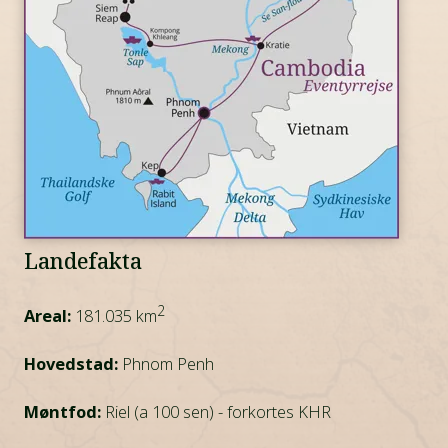
Landefakta
2
Areal:
181.035 km
Hovedstad:
Phnom Penh
Møntfod:
Riel (a 100 sen) - forkortes KHR