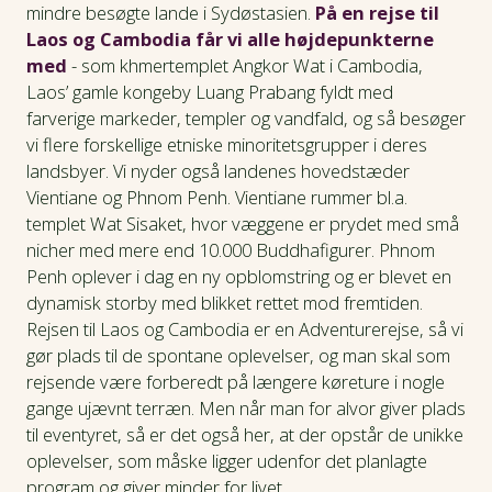
mindre besøgte lande i Sydøstasien.
På en rejse til
Laos og Cambodia får vi alle højdepunkterne
med
- som khmertemplet Angkor Wat i Cambodia,
Laos’ gamle kongeby Luang Prabang fyldt med
farverige markeder, templer og vandfald, og så besøger
vi flere forskellige etniske minoritetsgrupper i deres
landsbyer. Vi nyder også landenes hovedstæder
Vientiane og Phnom Penh. Vientiane rummer bl.a.
templet Wat Sisaket, hvor væggene er prydet med små
nicher med mere end 10.000 Buddhafigurer. Phnom
Penh oplever i dag en ny opblomstring og er blevet en
dynamisk storby med blikket rettet mod fremtiden.
Rejsen til Laos og Cambodia er en Adventurerejse, så vi
gør plads til de spontane oplevelser, og man skal som
rejsende være forberedt på længere køreture i nogle
gange ujævnt terræn. Men når man for alvor giver plads
til eventyret, så er det også her, at der opstår de unikke
oplevelser, som måske ligger udenfor det planlagte
program og giver minder for livet.