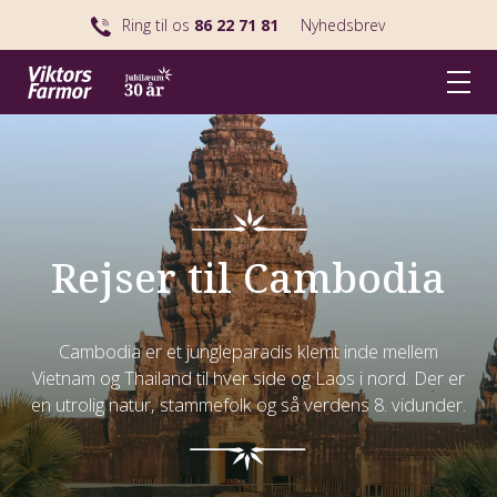
Ring til os
86 22 71 81
Nyhedsbrev
Rejser til Cambodia
Cambodia er et jungleparadis klemt inde mellem
Vietnam og Thailand til hver side og Laos i nord. Der er
en utrolig natur, stammefolk og så verdens 8. vidunder.