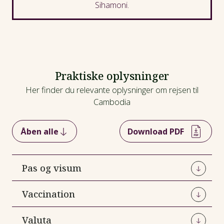
Sihamoni
.
Praktiske oplysninger
Her finder du relevante oplysninger om rejsen til
Cambodia
Åben alle
Download PDF
Pas og visum
For danske statsborgere gælder flg.:
Vaccination
Passet skal være gyldigt mindst 6 måneder efter
Vaccinationer mod leverbetændelse og
Valuta
hjemrejsedatoen og have mindst 1 blank side.