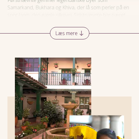
Samarkand, Bukhara og Khiva, der lå som perler på en
snor langs den gamle silkevej. Sidstnævnte har næret
nomader, der flyttede fra sted til sted med deres
sammenklappelige telte af filt.
Læs mere
Viktors Farmor har mange kombinationsrejser på
programmet. I Europa kan du f.eks. komme tæt på
Balkans højdepunkter
på rejsen af samme navn,
som tager os gennem 6 forskellige lande. Eller du kan
samle en
Mosaik af 3 lande
og rejse til
Nordmakedonien, Albanien og Montenegro på en 9-
dages rejse.
Fra det muslimske Azerbaijan over det vinglade
Georgien til det oldkristne Armenien går en lige linje, og
du kan udforske landene på
Den store
Kaukasusrejse
. Og vil du virkelig have Centralasien
ind under huden, kan vi anbefale rejsen
De 5 stan-