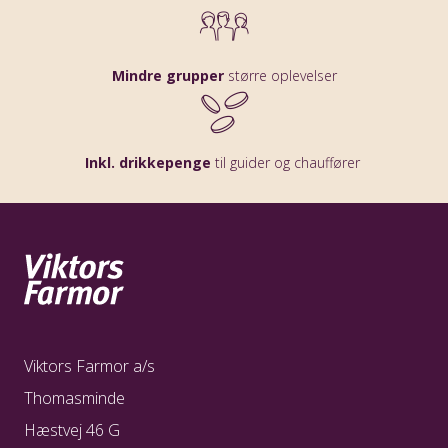
Mindre grupper
større oplevelser
Inkl. drikkepenge
til guider og chauffører
Viktors Farmor a/s
Thomasminde
Hæstvej 46 G