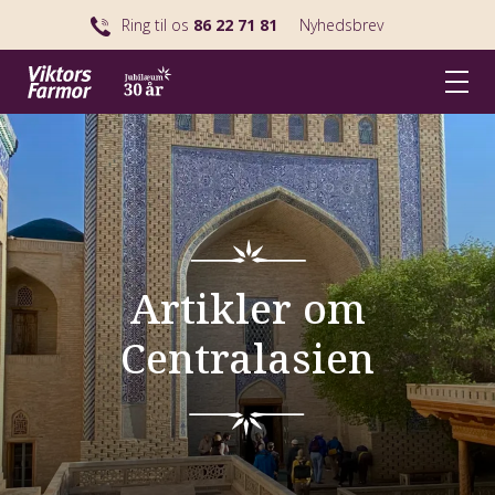
Ring til os
86 22 71 81
Nyhedsbrev
Artikler om
Centralasien