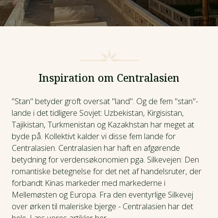
Inspiration om Centralasien
"Stan" betyder groft oversat "land". Og de fem "stan"-
lande i det tidligere Sovjet: Uzbekistan, Kirgisistan,
Tajikistan, Turkmenistan og Kazakhstan har meget at
byde på. Kollektivt kalder vi disse fem lande for
Centralasien. Centralasien har haft en afgørende
betydning for verdensøkonomien pga. Silkevejen: Den
romantiske betegnelse for det net af handelsruter, der
forbandt Kinas markeder med markederne i
Mellemøsten og Europa. Fra den eventyrlige Silkevej
over ørken til maleriske bjerge - Centralasien har det
hele. Læs vores artikler her.