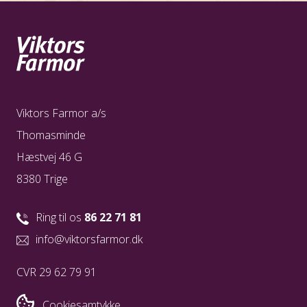
Viktors Farmor a/s
Thomasminde
Hæstvej 46 G
8380 Trige
Ring til os
86 22 71 81
info@viktorsfarmor.dk
CVR 29 62 79 91
Cookiesamtykke