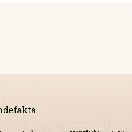
ndefakta
2