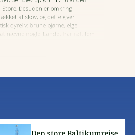
tet, der blev opført i 1718 af den
en Store. Desuden er omkring
ækket af skov, og dette giver
isk dyreliv: brune bjørne, elge,
 at nævne nogle. Landet har i alt fem
ange af disse findes store moser.
fte lagt stier, så man kan udforske
sko.
avtliggende sumpområder danner
gså finder vej til danske haver
trup Mosebrug, som har
and og Letland.
Den store Baltikumrejse