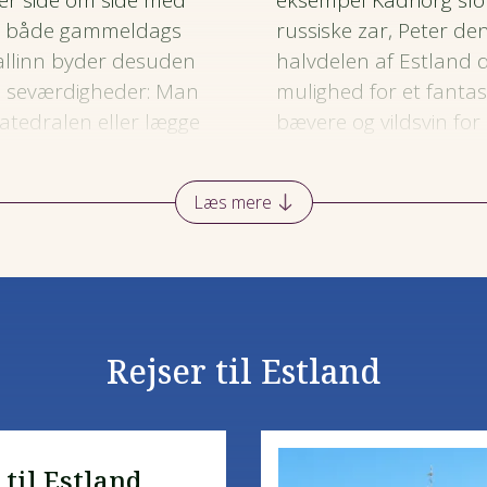
ger side om side med
eksempel Kadriorg slot
har både gammeldags
russiske zar, Peter d
llinn byder desuden
halvdelen af Estland d
ke seværdigheder: Man
mulighed for et fantast
tedralen eller l
ægge
bævere og vildsvin for
lag efter sigende faldt
nationalparker, og i m
219.
Over moserne er der o
Læs mere
dem uden at få våde 
y eller borg.
Og i den
en del ”danske”
De mange moser og l
Konges Have med Cafe
tørv og spagnum, der o
lag som kendetegn.
gennem firmaet Pinds
gså ved, at
datterselskaber i Estl
Rejser til Estland
 2011 indførte euroen,
vrige Skandinavien.
 til Estland,