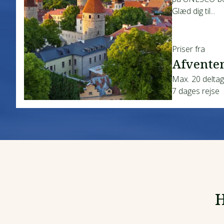
Glæd dig til...
Priser fra
Afventer
Max. 20 delta
7 dages rejse
H