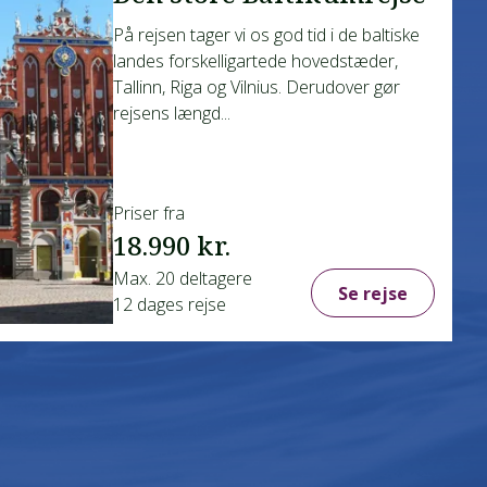
På rejsen tager vi os god tid i de baltiske
landes forskelligartede hovedstæder,
Tallinn, Riga og Vilnius. Derudover gør
rejsens længd...
Priser fra
18.990 kr.
Max. 20 deltagere
Se rejse
12 dages rejse