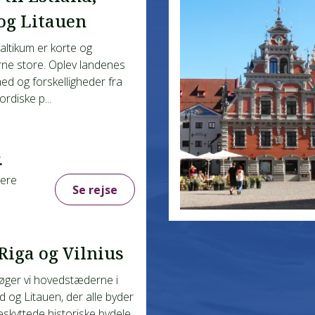
og Litauen
altikum er korte og
ne store. Oplev landenes
d og forskelligheder fra
ordiske p...
.
gere
Se rejse
 Riga og Vilnius
øger vi hovedstæderne i
d og Litauen, der alle byder
kyttede historiske bydele.