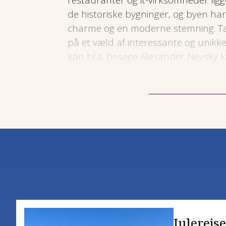
restauranter og it-virksomheder lig
de historiske bygninger, og byen 
charme og en moderne stemning. Ta
på et væld af interessante og unik
kan bl.a. besøge Alexander Nevsky ka
vejen forbi stedet, hvor det danske f
ned fra himlen under et korstog i 1
Tallinn betyder i
øvrigt danskernes b
gamle bydels inderste kerne findes 
seværdigheder – bl.a. Den Danske 
Dannebrog, der har vores danske f
Den skandinaviske forbindelse ses o
møntfoden i Estland, indtil landet i
hed
kroon
, altså kroner som i det ø
Julerejse