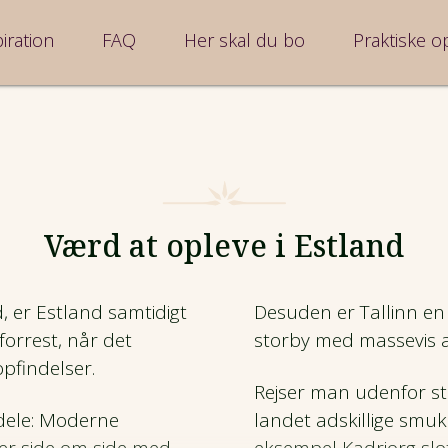
iration
FAQ
Her skal du bo
Praktiske o
Værd at opleve i Estland
,
er Estland samtidigt
Desuden er Tallinn en 
forrest
,
når det
storby med massevis a
opfindelser.
Rejser man udenfor st
 dele: Moderne
landet adskillige smuk