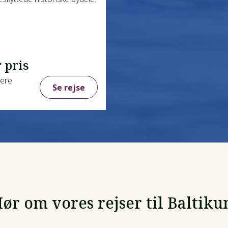
 pris
gere
Se rejse
ør om vores rejser til Baltik