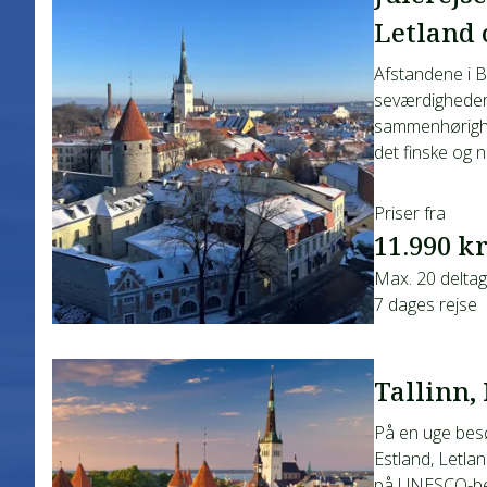
Letland 
Afstandene i B
seværdigheder
sammenhørighe
det finske og n
Priser fra
11.990 kr
Max. 20 delta
7 dages rejse
Tallinn,
På en uge bes
Estland, Letlan
på UNESCO-bes