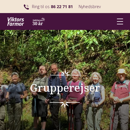
Ring til os
86 22 71 81
Nyhedsbrev
Grupperejser