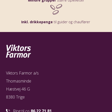
Mindre grupper
større oplevelser
Inkl. drikkepenge
til guider og chauffører
Viktors Farmor a/s
Thomasminde
Hæstvej 46 G
8380 Trige
Ring til os
86 22 71 81