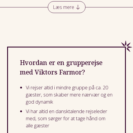
Vi har altid fokus på at skabe en social og hyggelig
Læs mere
stemning på vores grupperejser. Det vigtigste er, at I
som rejsende får en oplevelse for livet. Når vi rejser i
mindre grupper, har rejselederen dermed også
mulighed for at tage bedre hånd om alle og sørge for en
god dynamik i gruppen.
Når I bestiller en rejse hos Viktors Farmor, er I dækket
af pakkerejseloven, og I kan være sikre på at få hjælp,
Hvordan er en grupperejse
hvis der opstår uforudsete problemer undervejs på
med Viktors Farmor?
rejsen.
Vi rejser altid i mindre gruppe på ca. 20
gæster, som skaber mere nærvær og en
god dynamik
Vi har altid en dansktalende rejseleder
med, som sørger for at tage hånd om
alle gæster