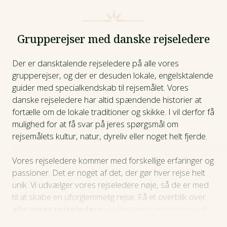
Grupperejser med danske rejseledere
Der er dansktalende rejseledere på alle vores
grupperejser, og der er desuden lokale, engelsktalende
guider med specialkendskab til rejsemålet. Vores
danske rejseledere har altid spændende historier at
fortælle om de lokale traditioner og skikke. I vil derfor få
mulighed for at få svar på jeres spørgsmål om
rejsemålets kultur, natur, dyreliv eller noget helt fjerde.
Vores rejseledere kommer med forskellige erfaringer og
passioner. Det er noget af det, der gør hver rejse helt
unik. Vi udvælger vores rejseledere nøje, så de er med
til at skabe en uforglemmelig rejse. Få et overblik over
alle vores rejseledere
, og læs mere om hver enkelt.