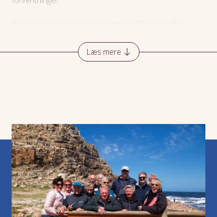
Allerede inden I samles i gruppen i lufthavnen, har I
noget vigtigt til fælles: Jeres interesse for at rejse og for
selve rejsemålet - og I kan glæde jer sammen til de
Læs mere
oplevelser, I får. Vi har styr på de praktiske detaljer, så I
kan koncentrere jer om at opdage sammen i gruppen.
Fælles måltider
Mange måltider indtager vi i fællesskab, for vi har nemlig
som udgangspunkt halvpension på vores rejser. Det
fremgår tydeligt af dagsprogrammet, hvilke måltider er
inklusiv på de enkelte dage. Din rejseleder vil i øvrigt
altid være behjælpelig med at finde et hyggeligt sted at
spise middagen, hvis den ikke er inklusiv på dagen.