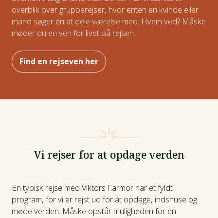
overblik over grupperejser, hvor enten en kvinde eller
mand søger én at dele værelse med. Hvem ved? Måske
møder du en ven for livet på rejsen.
Find en rejseven her
Vi rejser for at opdage verden
En typisk rejse med Viktors Farmor har et fyldt
program, for vi er rejst ud for at opdage, indsnuse og
møde verden. Måske opstår muligheden for en