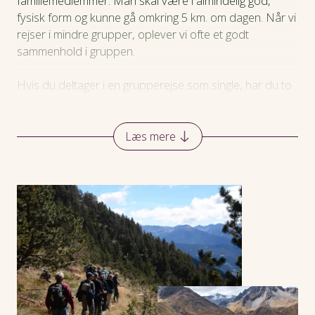
familiemedlemmer. Man skal være i almindelig god,
fysisk form og kunne gå omkring 5 km. om dagen. Når vi
rejser i mindre grupper, oplever vi ofte et godt
sammenhold i gruppen.
Hvis du deltager i en grupperejse som single, har du to
muligheder:
Bo på et enkeltværelse på hotellet. Det koster et
Læs mere
eneværelsestillæg, som står under de enkelte rejser.
Dele et værelse med en anden single-
rejsende
, hvis der er enighed om at dele værelset
mellem de to rejsende.
På en grupperejse som single bliver du en del af det
sociale sammenhold på rejsen.