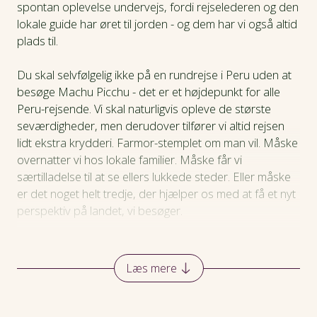
spontan oplevelse undervejs, fordi rejselederen og den
lokale guide har øret til jorden - og dem har vi også altid
plads til.
Du skal selvfølgelig ikke på en rundrejse i Peru uden at
besøge Machu Picchu - det er et højdepunkt for alle
Peru-rejsende. Vi skal naturligvis opleve de største
seværdigheder, men derudover tilfører vi altid rejsen
lidt ekstra krydderi. Farmor-stemplet om man vil. Måske
overnatter vi hos lokale familier. Måske får vi
særtilladelse til at se ellers lukkede steder. Eller måske
er det noget helt tredje, der hjælper os med at få et nyt
perspektiv på landet, vi besøger.
Sådan er det på en Viktors Farmor-rejse
. Vi har et
mellemfolkeligt perspektiv, så vi skal ud at møde verden
Læs mere
og de mennesker, der bor i den - sammen.