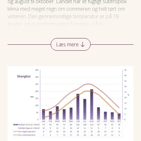
og august til oktober. Landet har et fugtigt subtropisk
klima med meget regn om sommeren og helt tørt om
vinteren. Den gennemsnitlige temperatur er på 18
grader og et gennemsnitlig UV-indeks på 4.
Læs mere