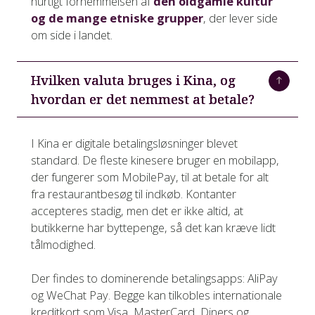
hurtigt fornemmelsen af
den oldgamle kultur
og de mange etniske grupper
, der lever side
om side i landet.
Hvilken valuta bruges i Kina, og
hvordan er det nemmest at betale?
I Kina er digitale betalingsløsninger blevet
standard. De fleste kinesere bruger en mobilapp,
der fungerer som MobilePay, til at betale for alt
fra restaurantbesøg til indkøb. Kontanter
accepteres stadig, men det er ikke altid, at
butikkerne har byttepenge, så det kan kræve lidt
tålmodighed.
Der findes to dominerende betalingsapps: AliPay
og WeChat Pay. Begge kan tilkobles internationale
kreditkort som Visa, MasterCard, Diners og