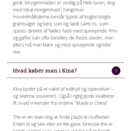
godt. Morgenmaden er vestlig på hele turen, dog
med lokal morgenmad i Yangshuo.
Hovedmåltiderne består typisk af kogte/stegte
grøntsager og kød, surt og sødt samt ris, som
spises direkte af fælles fade med spisepinde. Kniv
og gafler kan ofte bestilles de fleste steder, men
ellers må man klare sig med spisepinde og/eller
ske.
Hvad køber man i Kina?
Kina byder på et væld af indtryk og oplevelser –
og skønne souvenirs. Også i rigtig gode kvaliteter
ift. hvad vi kender fra ordene ”Made in China”.
The er en skøn ting at finde plads til i kufferten.
Enten til sig selv eller en lille gave. Kinesisk the er
kendt verden over, og man støder på et bredt