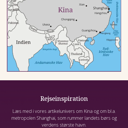
Rejseinspiration
Læs med i vores artikelunivers om Kina og om bl.a.
metropolen Shanghai, som rummer landets børs og
verdens største havn.