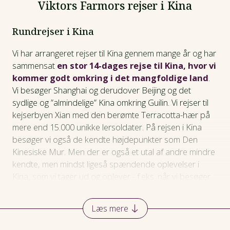
Viktors Farmors rejser i Kina
Rundrejser i Kina
Vi har arrangeret rejser til Kina gennem mange år og har
sammensat
en stor 14-dages rejse til Kina, hvor vi
kommer godt omkring i det mangfoldige land
.
Vi besøger Shanghai og derudover Beijing og det
sydlige og ”almindelige” Kina omkring Guilin. Vi rejser til
kejserbyen Xian med den berømte Terracotta-hær på
mere end 15.000 unikke lersoldater. På rejsen i Kina
besøger vi også de kendte højdepunkter som Den
Kinesiske Mur. Men der er også et utal af andre mindre
kendte, men mindst ligeså spændende oplevelser i
Kina, som vi tager ud og oplever - f.eks. når vi besøger
en lille landsby midt i Sydkinas charmerende
landskaber. Rejsen byder også på to rejser i hurtigtog,
Læs mere
et besøg i Den Forbudte By og i en drypstenshule i
Guilin og ikke mindst en flot bådtur på Li-floden.