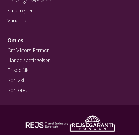
Forlænget weekend
Safarirejser
Vandreferier
Om os
Om Viktors Farmor
Handelsbetingelser
Prispolitik
Kontakt
Kontoret
REG. NR. A0217
REG. NR. 1923