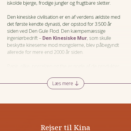
iskolde bjerge, frodige jungler og frugtbare sletter.
FAQ
Den kinesiske civilisation er en af verdens ældste med
Her skal du bo
det første kendte dynasti, der opstod for 3.500 år
siden ved Den Gule Flod. Den kæmpemæssige
ingeniørbedrift –
Den Kinesiske Mur
, som skulle
Praktiske oplysninger
beskytte kineserne mod mongolerne, blev påbegyndt
allerede for mere end 2000 år siden.
Papir, silke, porcelæn og the er nogle af de produkter,
som menes at være opstået i Kina og siden kommet til
resten af verden gennem bl.a. den gamle silkevej tværs
Læs mere
over Asien.
Via denne forbindelse er også verdensreligioner
vandret, så Kina i dag har alle verdens religioner
repræsenteret. Selv om det nuværende Kina officielt er
ateistisk, har buddhismen og konfucianismen stadig tag
Rejser til Kina
i mange kinesere.