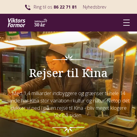
Ring til os
86 22 71 81
Nyhedsbrev
Rejser til Kina
Med 1,4 milliarder indbyggere og grænser til hele 14
lande har Kina stor variation i kultur og natur. Netop dét
dykker vi ned i på en rejse til Kina - bliv meget klogere
her på siden.