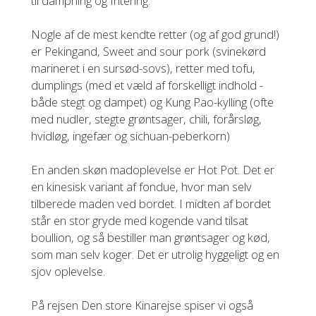
til dampning og fritering.
Nogle af de mest kendte retter (og af god grund!)
er Pekingand, Sweet and sour pork (svinekørd
marineret i en sursød-sovs), retter med tofu,
dumplings (med et væld af forskelligt indhold -
både stegt og dampet) og Kung Pao-kylling (ofte
med nudler, stegte grøntsager, chili, forårsløg,
hvidløg, ingefær og sichuan-peberkorn)
En anden skøn madoplevelse er Hot Pot. Det er
en kinesisk variant af fondue, hvor man selv
tilberede maden ved bordet. I midten af bordet
står en stor gryde med kogende vand tilsat
boullion, og så bestiller man grøntsager og kød,
som man selv koger. Det er utrolig hyggeligt og en
sjov oplevelse.
På rejsen Den store Kinarejse spiser vi også