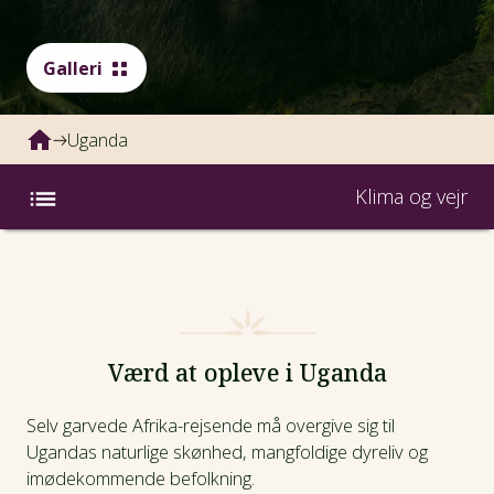
Galleri
Uganda
Klima og vejr
Rejser
Landefakta
Værd at opleve i Uganda
Klima og vejr
Selv garvede Afrika-rejsende må overgive sig til
Inspiration
Ugandas naturlige skønhed, mangfoldige dyreliv og
imødekommende befolkning.