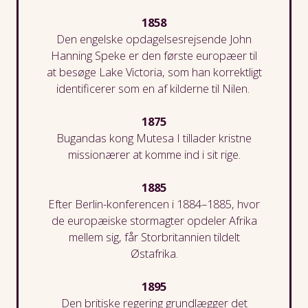
diskrimination. Centret er dels et undervisningssted og
1858
dels et sted, hvor kvinderne bliver trænet i forskellige
Den engelske opdagelsesrejsende John
håndværk, så de kan tjene deres egne penge.
Hanning
Speke
e
r den første europæer til
at besøge Lake Victoria, som han korrektligt
identificere
r
som en af kilderne til Nilen.
1875
Bugandas
kong
Mutesa
I tillader kristne
missionærer at komme ind i
sit
rige.
1885
Efter Berlin-konference
n
i 1884
–1885, hvor
de europæiske stormagter opdel
er
Afrika
mellem sig
,
f
år
Storbritannien
tildelt
Østafrika
.
1895
Den britiske
regering grundl
ægger
det