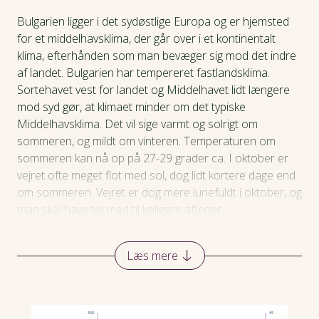
Bulgarien ligger i det sydøstlige Europa og er hjemsted
for et middelhavsklima, der går over i et kontinentalt
klima, efterhånden som man bevæger sig mod det indre
af landet. Bulgarien har tempereret fastlandsklima.
Sortehavet vest for landet og Middelhavet lidt længere
mod syd gør, at klimaet minder om det typiske
Middelhavsklima. Det vil sige varmt og solrigt om
sommeren, og mildt om vinteren. Temperaturen om
sommeren kan nå op på 27-29 grader ca. I oktober er
vejret ofte meget flot med sol, dog lidt kortere dage end
om sommeren. Vejret er dog mere lunefuldt i oktober, og
man skal have tøj med til køligere aftener.
Læs mere