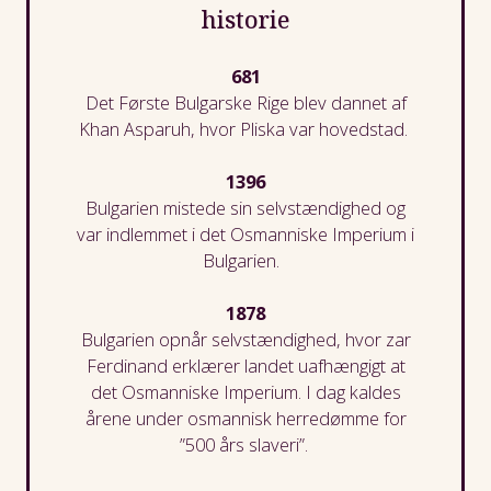
historie
681
Det Første Bulgarske Rige blev dannet af
Khan
Asparuh
, hvor
Pliska
var hovedstad.
1396
Bulgarien miste
de
sin selvstændighed og
var indlemmet i det Osmanniske Imperium
i
Bulgarien
.
1878
Bulgarien opnår selvstændighed
, hvor zar
Ferdinand erklære
r
landet uafhængigt at
de
t Osmanniske Imperium. I dag kaldes
årene under
osmannisk herredømme for
”500 års slaveri”.