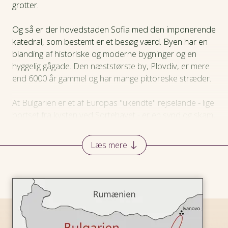
grotter.
Praktiske oplysninger
Og så er der hovedstaden Sofia med den imponerende
katedral, som bestemt er et besøg værd. Byen har en
blanding af historiske og moderne bygninger og en
hyggelig gågade. Den næststørste by, Plovdiv, er mere
end 6000 år gammel og har mange pittoreske stræder.
At Bulgarien er et af Europas "ukendte" rejselande - lige
bortset fra kysten ved Sortehavet - er en synd og skam,
for landet har en masse at byde på. Kulturen er stukket
sammen af thrakiske, slaviske, græske, romerske,
Læs mere
osmanniske, persiske og keltiske traditioner. Og den går
meget langt tilbage.
Er man mere til byliv, er hovedstaden Sofia en flot
oplevelse. Den er en af de ældste hovedstæder i
Europa og kan dateres tilbage til det 8. århundrede f.Kr.
Bojana Kirken fra det 10. århundrede er på UNESCOS