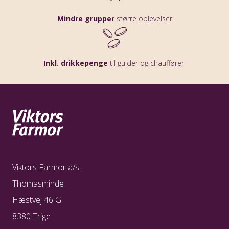
Mindre grupper
større oplevelser
Inkl. drikkepenge
til guider og chauffører
Viktors Farmor a/s
Thomasminde
Hæstvej 46 G
8380 Trige