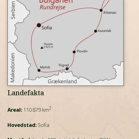
verdensarvsliste. Sofia er på størrelse med København.
Og fantastiske Plovdiv er en af de ældste byer i Europa
og var udnævnt til Europæisk Kulturhovedstad i 2019.
Landefakta
2
Areal:
110.879 km
Hovedstad:
Sofia