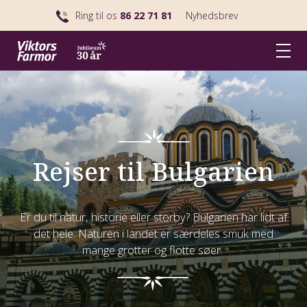
Ring til os
86 22 71 81
Nyhedsbrev
Rejser til Bulgarien
Er du til natur, historie eller storby? Bulgarien har lidt af
det hele. Naturen i landet er særdeles smuk med
mange grotter og flotte søer.