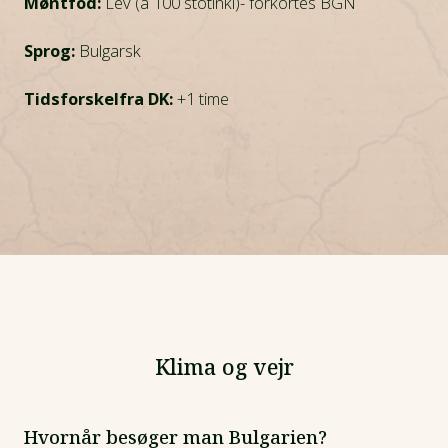
Møntfod:
Lev (a 100 stotinki)- forkortes BGN
Sprog:
Bulgarsk
Tidsforskelfra DK:
+1 time
Klima og vejr
Hvornår besøger man Bulgarien?