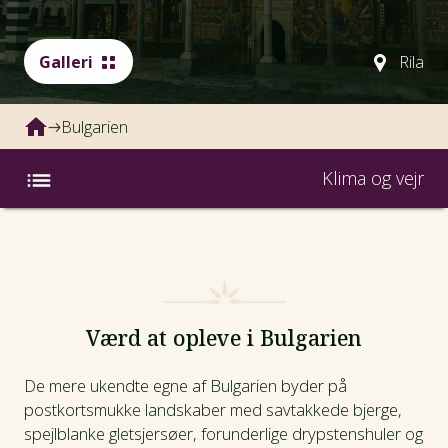
Galleri
Rila
Bulgarien
Klima og vejr
Landefakta
Klima og vejr
Værd at opleve i Bulgarien
FAQ
De mere ukendte egne af Bulgarien byder på
Her skal du bo
postkortsmukke landskaber med savtakkede bjerge,
spejlblanke gletsjersøer, forunderlige drypstenshuler og