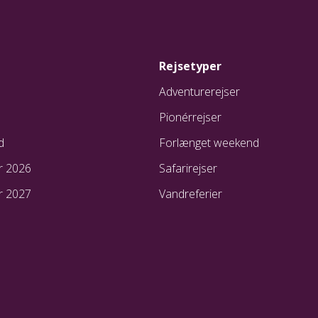
Rejsetyper
Adventurerejser
Pionérrejser
d
Forlænget weekend
r 2026
Safarirejser
r 2027
Vandreferier