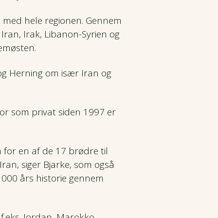
at med hele regionen. Gennem
 Iran, Irak, Libanon-Syrien og
lemøsten.
og Herning om især Iran og
mor som privat siden 1997 er
for en af de 17 brødre til
Iran, siger Bjarke, som også
1000 års historie gennem
 f.eks. Jordan, Marokko,