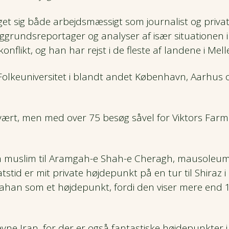
et sig både arbejdsmæssigt som journalist og priv
aggrundsreportager og analyser af især situationen i
onflikt, og han har rejst i de fleste af landene i Mel
olkeuniversitet i blandt andet København, Aarhus 
svært, men med over 75 besøg såvel for Viktors Far
om muslim til Aramgah-e Shah-e Cheragh, mausoleum 
tid er mit private højdepunkt på en tur til Shiraz i 
ahan som et højdepunkt, fordi den viser mere end 
vne Iran, for der er også fantastiske højdepunkter i