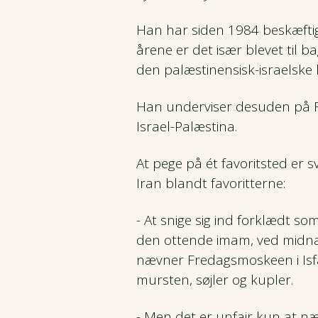
Han har siden 1984 beskæftig
årene er det især blevet til b
den palæstinensisk-israelske k
Han underviser desuden på F
Israel-Palæstina.
At pege på ét favoritsted er 
Iran blandt favoritterne:
- At snige sig ind forklædt s
den ottende imam, ved midnats
nævner Fredagsmoskeen i Isf
mursten, søjler og kupler.
- Men det er unfair kun at næ