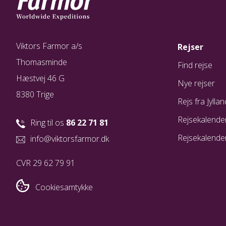
Viktors Farmor a/s
Rejser
Thomasminde
Find rejse
Hæstvej 46 G
Nye rejser
8380 Trige
Rejs fra Jyllan
Rejsekalende
Ring til os
86 22 71 81
Rejsekalende
info@viktorsfarmor.dk
CVR 29 62 79 91
Cookiesamtykke