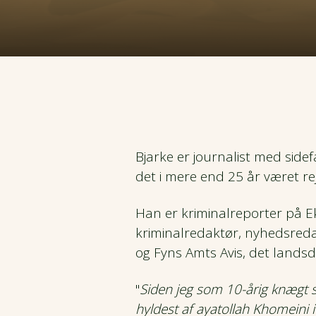
Kaukasus
CSR og bæredygtighed
Nyhedsbrev
Efterårsrejser
Kulturrejser
Mellemamerika
Fordele
Hoteller og overnatning
Vinterrejser
Naturrejser
Mellemøsten
Prispolitik
Rejsegavekort
Garanterede rejser
Rejser kun for kvinder
Nordamerika
Forsikring
Rejsemagasin
Rejs fra Jylland
Rejser med god tid
Bjarke er journalist med side
Oceanien
det i mere end 25 år været rej
Job hos Viktors Farmor
Del værelse - Find ny rejseven
Pionérrejser
Han er kriminalreporter på E
Sydamerika
Handelsbetingelser
kriminalredaktør, nyhedsred
Tilslutningsfly
Safarirejser
og Fyns Amts Avis, det lands
Vandreferier
"
Siden jeg som 10-årig knægt s
hyldest af ayatollah Khomeini i
Fuglerejser