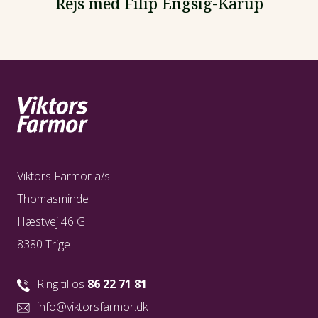
Rejs med Filip Engsig-Karup
Viktors Farmor a/s
Thomasminde
Hæstvej 46 G
8380 Trige
Ring til os
86 22 71 81
info@viktorsfarmor.dk