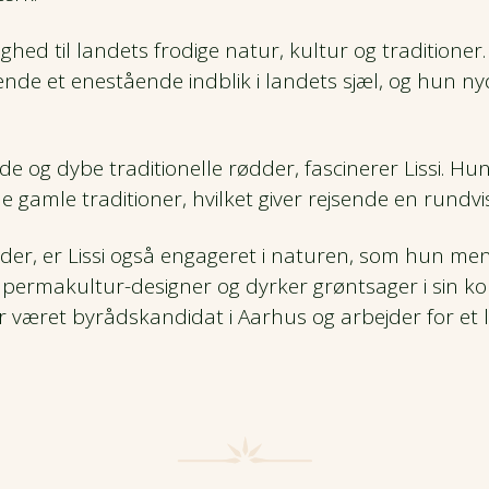
ighed til landets frodige natur, kultur og traditione
ende et enestående indblik i landets sjæl, og hun ny
 og dybe traditionelle rødder, fascinerer Lissi. Hu
 gamle traditioner, hvilket giver rejsende en rundvi
der, er Lissi også engageret i naturen, som hun m
t permakultur-designer og dyrker grøntsager i sin ko
ar været byrådskandidat i Aarhus og arbejder for et l