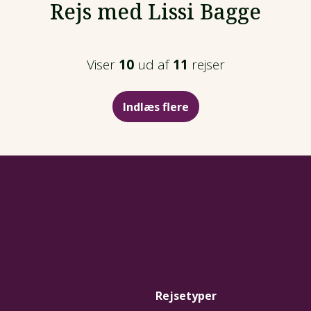
Rejs med Lissi Bagge
Viser
10
ud af
11
rejser
Indlæs flere
Rejsetyper