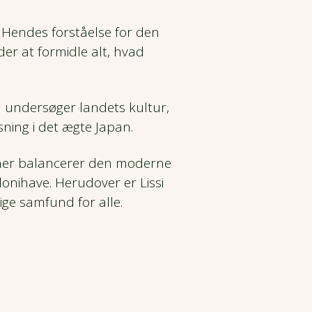
r. Hendes forståelse for den
der at formidle alt, hvad
n undersøger landets kultur,
sning i det ægte Japan.
ener balancerer den moderne
lonihave. Herudover er Lissi
ige samfund for alle.