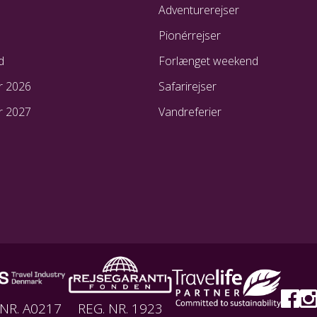
Adventurerejser
Pionérrejser
d
Forlænget weekend
r 2026
Safarirejser
r 2027
Vandreferier
 NR. A0217
REG. NR. 1923