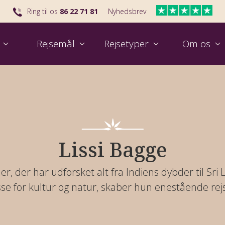
Ring til os
86 22 71 81
Nyhedsbrev
Rejsemål
Rejsetyper
Om os
Udvalgt rejse til Kina
Se vores nyeste rejse til Australien
Udval
Skal
Lissi Bagge
der, der har udforsket alt fra Indiens dybder til Sri
sse for kultur og natur, skaber hun enestående rej
Find nemt din næste grupperejse
Hvem er Viktors Farmor?
Se rejsetalkshow 2026
Rej
Hva
Til