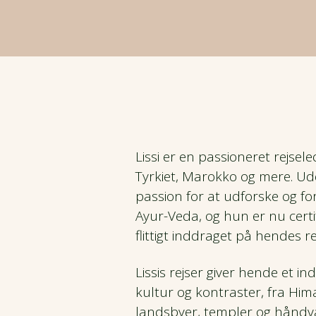
Kaukasus
CSR og bæredygtighed
Nyhedsbrev
Efterårsrejser
Kulturrejser
Mellemamerika
Fordele
Hoteller og overnatning
Vinterrejser
Naturrejser
Mellemøsten
Prispolitik
Rejsegavekort
Garanterede rejser
Rejser kun for kvinder
Nordamerika
Forsikring
Rejsemagasin
Rejs fra Jylland
Rejser med god tid
Lissi er en passioneret rejse
Oceanien
Tyrkiet, Marokko og mere. U
Job hos Viktors Farmor
Del værelse - Find ny rejseven
Pionérrejser
passion for at udforske og form
Sydamerika
Ayur-Veda, og hun er nu certif
Handelsbetingelser
Tilslutningsfly
Safarirejser
flittigt inddraget på hendes re
Lissis rejser giver hende et i
Vandreferier
kultur og kontraster, fra Hima
landsbyer, templer og håndv
Fuglerejser