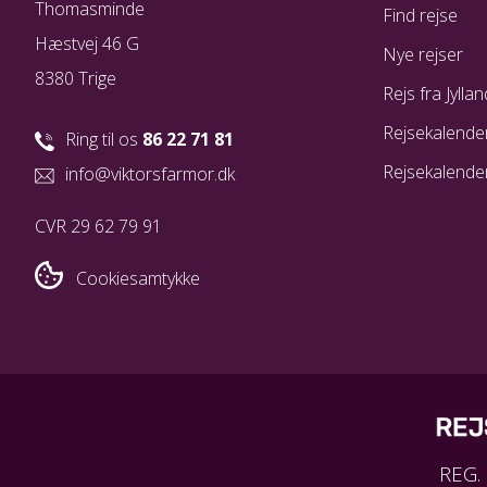
Thomasminde
Find rejse
Hæstvej 46 G
Nye rejser
8380 Trige
Rejs fra Jyllan
Rejsekalende
Ring til os
86 22 71 81
Rejsekalende
info@viktorsfarmor.dk
CVR 29 62 79 91
Cookiesamtykke
REG.