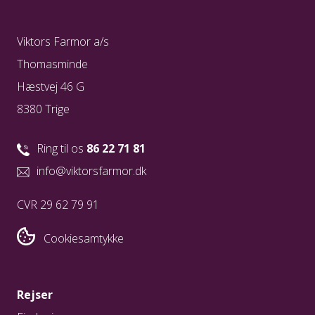
Viktors Farmor a/s
Thomasminde
Hæstvej 46 G
8380 Trige
Ring til os
86 22 71 81
info@viktorsfarmor.dk
CVR 29 62 79 91
Cookiesamtykke
Rejser