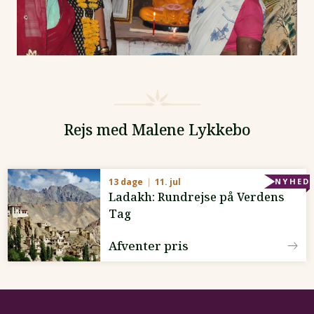
Rejs med Malene Lykkebo
13 dage
11. jul
NYHED
Ladakh: Rundrejse på Verdens
Tag
Afventer pris