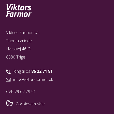
Viktors Farmor a/s
Thomasminde
Hæstvej 46 G
8380 Trige
Ring til os
86 22 71 81
info@viktorsfarmor.dk
CVR 29 62 79 91
Cookiesamtykke