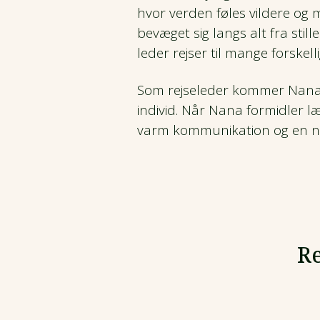
hvor verden føles vildere og
bevæget sig langs alt fra still
leder rejser til mange forskell
Som rejseleder kommer Nana 
individ. Når Nana formidler l
varm kommunikation og en nat
R