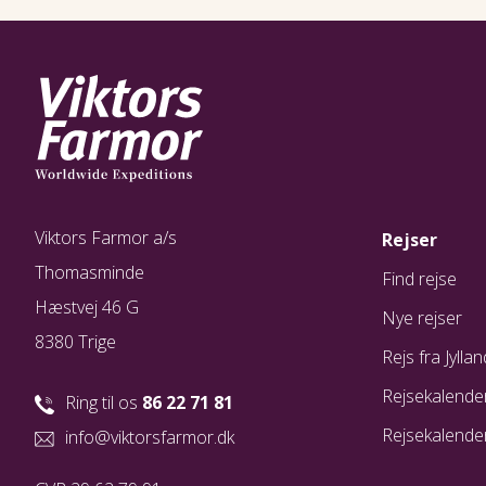
Viktors Farmor a/s
Rejser
Thomasminde
Find rejse
Hæstvej 46 G
Nye rejser
8380 Trige
Rejs fra Jyllan
Rejsekalende
Ring til os
86 22 71 81
Rejsekalende
info@viktorsfarmor.dk