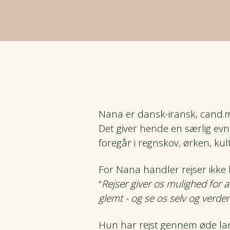
Kaukasus
CSR og bæredygtighed
Nyhedsbrev
Efterårsrejser
Kulturrejser
Mellemamerika
Fordele
Hoteller og overnatning
Vinterrejser
Naturrejser
Mellemøsten
Prispolitik
Rejsegavekort
Garanterede rejser
Rejser kun for kvinder
Nordamerika
Forsikring
Rejsemagasin
Rejs fra Jylland
Rejser med god tid
Nana er dansk-iransk, cand.ma
Oceanien
Det giver hende en særlig evn
Job hos Viktors Farmor
Del værelse - Find ny rejseven
Pionérrejser
foregår i regnskov, ørken, kul
Sydamerika
Handelsbetingelser
For Nana handler rejser ikke
Tilslutningsfly
Safarirejser
“
Rejser giver os mulighed for at
glemt - og se os selv og verde
Vandreferier
Hun har rejst gennem øde land
Fuglerejser