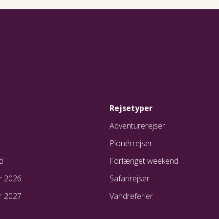
Rejsetyper
Adventurerejser
Pionérrejser
d
Forlænget weekend
r 2026
Safarirejser
r 2027
Vandreferier