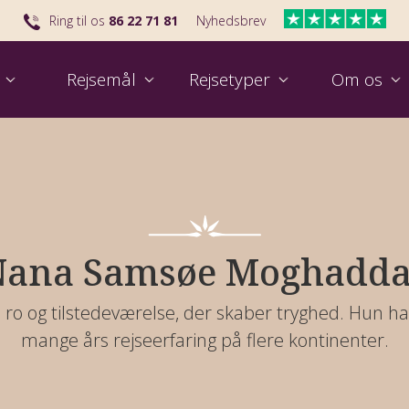
Ring til os
86 22 71 81
Nyhedsbrev
Rejsemål
Rejsetyper
Om os
Udvalgt rejse til Kina
Se vores nyeste rejse til Australien
Udval
Skal
Nana Samsøe Moghadda
ro og tilstedeværelse, der skaber tryghed. Hun h
mange års rejseerfaring på flere kontinenter.
Find nemt din næste grupperejse
Hvem er Viktors Farmor?
Se rejsetalkshow 2026
Rej
Hva
Til