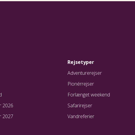
Rejsetyper
Adventurerejser
Pionérrejser
d
Forlænget weekend
r 2026
Safarirejser
r 2027
Vandreferier