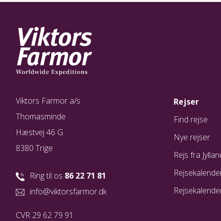
Viktors Farmor a/s
Rejser
Thomasminde
Find rejse
Hæstvej 46 G
Nye rejser
8380 Trige
Rejs fra Jyllan
Rejsekalende
Ring til os
86 22 71 81
Rejsekalende
info@viktorsfarmor.dk
CVR 29 62 79 91