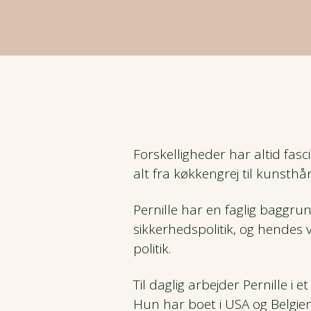
Kaukasus
CSR og bæredygtighed
Nyhedsbrev
Efterårsrejser
Kulturrejser
Mellemamerika
Fordele
Hoteller og overnatning
Vinterrejser
Naturrejser
Mellemøsten
Prispolitik
Rejsegavekort
Garanterede rejser
Rejser kun for kvinder
Nordamerika
Forsikring
Rejsemagasin
Rejs fra Jylland
Rejser med god tid
Forskelligheder har altid fasc
Oceanien
alt fra køkkengrej til kunsth
Job hos Viktors Farmor
Del værelse - Find ny rejseven
Pionérrejser
Pernille har en faglig baggr
Sydamerika
Handelsbetingelser
sikkerhedspolitik, og hendes v
Tilslutningsfly
Safarirejser
politik.
Vandreferier
Til daglig arbejder Pernille 
Hun har boet i USA og Belgien
Fuglerejser