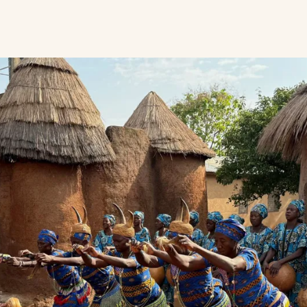
n lever
sk gruppe, som har
evaret deres
t som at træde ind i
kulturlandskab med
r og små borge
e beskyttet.
ere på
 ikke bare forbi og
er en ilddans.
g gløder i den
ere viser deres