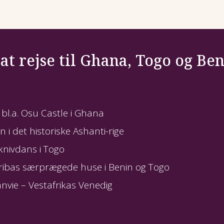
afrikanske kyst,
re slaver. Deraf
dt Guldkysten. Det
 at rejse til Ghana, Togo og Be
 Osu Castle, og vi
sor Daniel Kumah
 bl.a. Osu Castle i Ghana
i det historiske Ashanti-rige
knivdans i Togo
ibas særprægede huse i Benin og Togo
vie – Vestafrikas Venedig