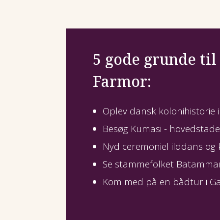
lang sørejse.
Da Danmark drev koloni på den vest
hentede man guld, elfenben og sene
blev kysten - meget rammende - kal
5 gode grunde til
gamle fort Christiansborg hedder nu
Farmor:
er på rundvisning i Osu med profes
fra University of Ghana i Accra.
Oplev dansk kolonihistorie i
Besøg Kumasi - hovedstaden 
Nyd ceremoniel ilddans og 
Se stammefolket Batammar
Kom med på en bådtur i Gan