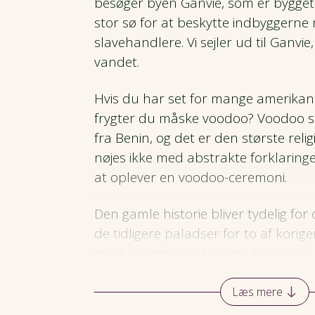
besøger byen Ganvie, som er bygget
stor sø for at beskytte indbyggerne
slavehandlere. Vi sejler ud til Ganvie
vandet.
Hvis du har set for mange amerikans
frygter du måske voodoo? Voodoo s
fra Benin, og det er den største relig
nøjes ikke med abstrakte forklaringer
at oplever en voodoo-ceremoni.
Den gamle historie bliver tydelig for 
de tidligere paladser for to af kon
mest berømte og berygtede konger 
var Dahomey frygtet som et blodtørs
mens det i det nuværende Benin er 
Læs mere
kamp mod invaderende kolonimagte