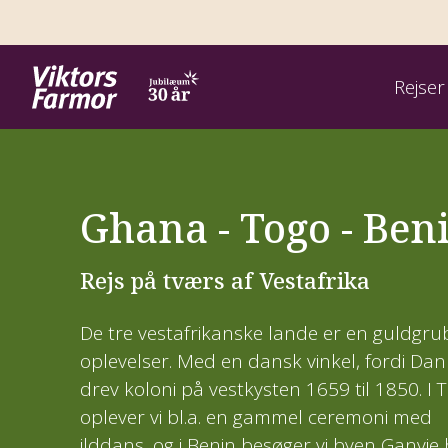
Rejser
Rejser
Rejsemål
Rejsetyper
Om os
Inspiration
Ghana - Togo - Ben
Afrika
Artikler om lande
Find rejse
Adventurerejser
Kontakt
Asien
Artikler om ansvarlighed
Rejsekalender 2026
Forlænget weekend
Rejseledere
Rejs på tværs af Vestafrika
Balkan
Artikler om vandring
De tre vestafrikanske lande er en guldgru
Rejsekalender 2027
Fotorejser
Kontoret
oplevelser. Med en dansk vinkel, fordi Da
Centralasien
Webinar
Rejs trygt med Viktors Farmor
drev koloni på vestkysten 1659 til 1850. I 
Nye rejser
Golfrejser med kultur og natur
oplever vi bl.a. en gammel ceremoni med
Europa
Hvordan er en grupperejse?
Foredrag og events
ilddans, og i Benin besøger vi byen Ganvie
Sommerferie
Kombinationsrejser