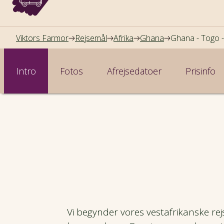
Viktors Farmor
Rejsemål
Afrika
Ghana
Ghana - Togo -
Intro
Fotos
Afrejsedatoer
Prisinfo
Vi begynder vores vestafrikanske rejs