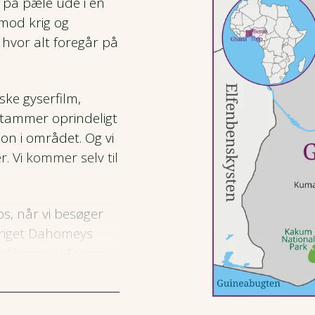
 på pæle ude i en
 mod krig og
, hvor alt foregår på
ke gyserfilm,
tammer oprindeligt
ion i området. Og vi
. Vi kommer selv til
os, når vi besøger
geriget Dahomeys
i Abomey. I Europa
tigt kongerige,
beundret for sin
r.