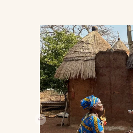
I grænselandet mellem Togo og Beni
Batammariba-folket. Det er en etni
levet isoleret, og som dermed har b
traditionelle levevis. For os føles de
en anden verden - et enestående 
klipper, gamle krogede baobabtræe
bygget af ler, hvor familierne kan lev
I Benin har vi god tid til at blive klog
Batammariba-folkets levevis. Vi suser
nøjes med et eksotisk foto.
Når vi besøger Togo, forbløffes vi ov
Nattens mørke er kun oplyst af ild o
århundredgamle ceremoni, hvor krig