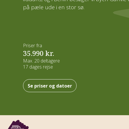
på pæle ude i en stor sø.
Kaukasus
CSR og bæredygtighed
Nyhedsbrev
Efterårsrejser
Kulturrejser
Mellemamerika
Fordele
Hoteller og overnatning
Vinterrejser
Naturrejser
Mellemøsten
Prispolitik
Priser fra
Rejsegavekort
Garanterede rejser
Rejser kun for kvinder
35.990 kr.
Nordamerika
Max. 20 deltagere
Forsikring
Rejsemagasin
Rejs fra Jylland
Rejser med god tid
17 dages rejse
Oceanien
Job hos Viktors Farmor
Del værelse - Find ny rejseven
Pionérrejser
Se priser og datoer
Sydamerika
Handelsbetingelser
Tilslutningsfly
Safarirejser
Vandreferier
Fuglerejser