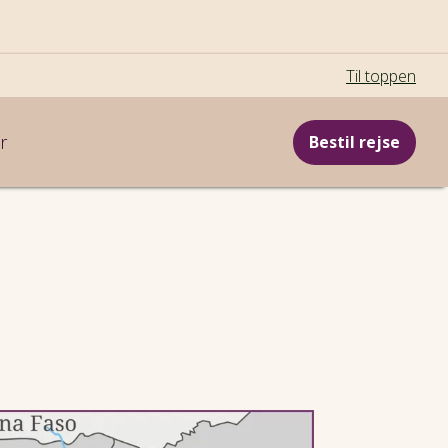
Til toppen
r
Bestil rejse