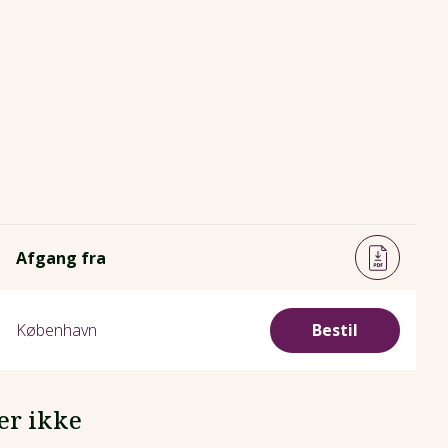
Afgang fra
København
Bestil
er ikke