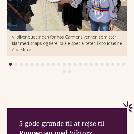
Vi bliver budt inden for hos Carmens venner, som står
K
klar med snaps og flere lokale specialiteter. Foto Josefine
i
Aude Raas
5 gode grunde til at rejse til
Rumænien med Viktors