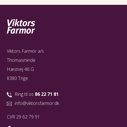
- Kasket eller solhat + solbriller
- Evt. medicin mod maveinfektion (tal med egen
læge)
- En lille flaske håndrens (fås på apoteket eller
hos Matas)
Viktors Farmor a/s
Thomasminde
Hæstvej 46 G
8380 Trige
Ring til os
86 22 71 81
info@viktorsfarmor.dk
CVR 29 62 79 91