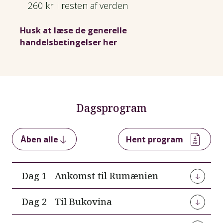
260 kr. i resten af verden
Husk at læse de generelle
handelsbetingelser her
Dagsprogram
Åben alle
Hent program
Dag 1
Ankomst til Rumænien
Vi flyver til byen Cluj-Napoca i det nordvestlige
Dag 2
Til Bukovina
Rumænien. Vores dansktalende rejseleder
Carmen Vele møder os i lufthavnen.
Efter morgenmaden kører vi mod området