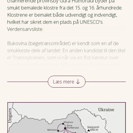
charmerende provinsby Gura Humorului byder på
smukt bemalede klostre fra det 15. og 16. århundrede.
Praktiske oplysninger
Klostrene er bemalet både udvendigt og indvendigt,
hvilket har sikret dem en plads på UNESCO's
Verdensarvsliste.
Bukovina (bøgetræsområdet) er kendt som en af de
smukkeste dele af landet. En anden kandidat til den titel
er Transsylvanien, som vi når via en flot køretur over
bjergkæden Karpaterne. Når vi rejser i Transsylvanien
oplever vi en imponerende saltmine, får et indblik i den
ungarske kultur og historie og smager på vin på en
Læs mere
familieejet vingård.
Men det er ikke nogen almindelig rejse. For egentlig er vi
gæster hos Carmen Vele, der er rejseleder på turen.
Rumænske Carmen taler flydende dansk, og med sine
personlige kontakter skaber hun en helt igennem unik
og oplevelsesrig rejse. Vi besøger hendes venner og