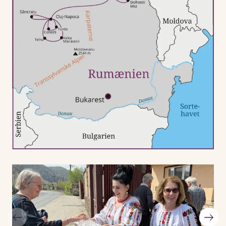
familier, spiser frokost hos dem og hører om, samt ser,
hvordan hverdagslivet på landet i Rumænien er. Overalt
bydes vi velkommen med Rumæniens hjertelige
gæstfrihed.