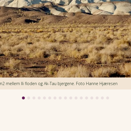
m2 mellem Ili floden og Ak-Tau bjergene. Foto Hanne Hjæresen