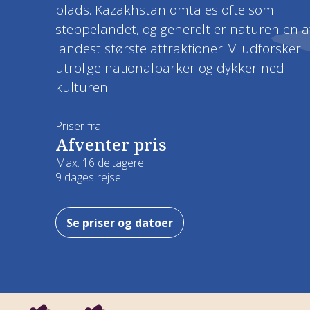
plads. Kazakhstan omtales ofte som
Kaukasus
steppelandet, og generelt er naturen en a
CSR og bæredygtighed
Nyhedsbrev
Efterårsrejser
Kulturrejser
landest største attraktioner. Vi udforsker
Mellemamerika
utrolige nationalparker og dykker ned i
Fordele
Hoteller og overnatning
Vinterrejser
Naturrejser
kulturen.
Mellemøsten
Prispolitik
Rejsegavekort
Garanterede rejser
Rejser kun for kvinder
Priser fra
Nordamerika
Afventer pris
Forsikring
Rejsemagasin
Rejs fra Jylland
Rejser med god tid
Max. 16 deltagere
Oceanien
9 dages rejse
Job hos Viktors Farmor
Del værelse - Find ny rejseven
Pionérrejser
Sydamerika
Se priser og datoer
Handelsbetingelser
Tilslutningsfly
Safarirejser
Vandreferier
Fuglerejser