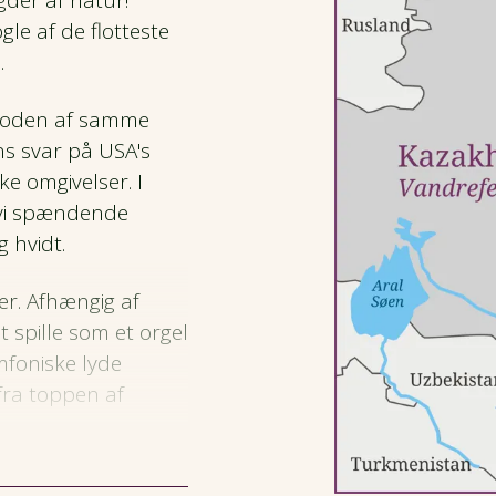
er af natur!
ogle af de flotteste
.
floden af samme
ns svar på USA's
e omgivelser. I
 vi spændende
g hvidt.
er. Afhængig af
 spille som et orgel
mfoniske lyde
fra toppen af
lsay-søerne. Det er