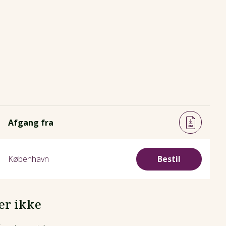
Afgang fra
København
Bestil
er ikke