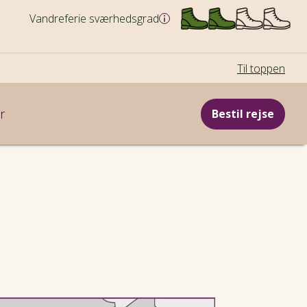
Vandreferie sværhedsgrad
Til toppen
r
Bestil rejse