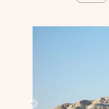
en meget flot vandring på 6-8 timer, 
madpakke med. En anden vandring b
Kaindy-søen, hvor vandet er så krys
se de fine grannåle på bunden af s
Rejsen begynder og slutter i den tid
Almaty, som ofte kaldes landets kul
Almaty er en rummelig by. Her bor
nationaliteter, og på en byvandring 
centralasiatiske stemning ind på livet