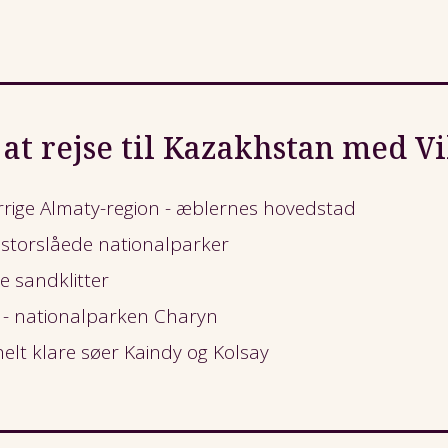
 at rejse til Kazakhstan med V
rrige Almaty-region - æblernes hovedstad
 storslåede nationalparker
 sandklitter
r - nationalparken Charyn
lt klare søer Kaindy og Kolsay