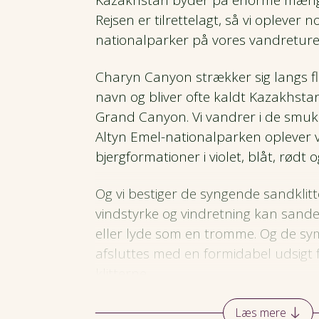
Kazakhstan byder på enorme mængd
Rejsen er tilrettelagt, så vi oplever n
nationalparker på vores vandreture
Charyn Canyon strækker sig langs 
navn og bliver ofte kaldt Kazakhsta
Grand Canyon. Vi vandrer i de smukk
Altyn Emel-nationalparken oplever
bjergformationer i violet, blåt, rødt o
Og vi bestiger de syngende sandklitt
vindstyrke og vindretning kan sandet
eller lyde som en tromme. Og de sy
afsluttes med en formidabel udsigt 
klitterne.
En dag er sat af til at vandre ved Ko
Læs mere