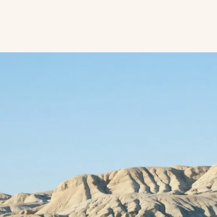
og vi har
ringer os til
talklart, at man kan
øen.
ligere hovedstad
turelle centrum.
 mange
får vi den
.