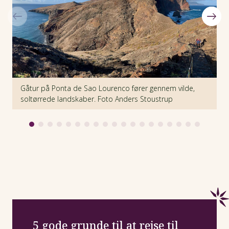
Gåtur på Ponta de Sao Lourenco fører gennem vilde,
M
soltørrede landskaber. Foto Anders Stoustrup
S
5 gode grunde til at rejse til