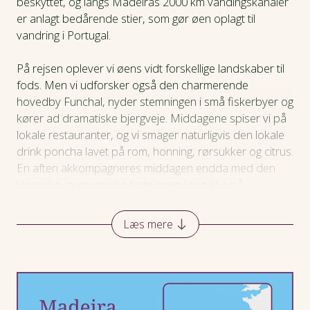
beskyttet, og langs Madeiras 2000 km vandingskanaler
Dagsprogram
er anlagt bedårende stier, som gør øen oplagt til
vandring i Portugal.
Hotel
På rejsen oplever vi øens vidt forskellige landskaber til
fods. Men vi udforsker også den charmerende
Praktiske oplysninger
hovedby Funchal, nyder stemningen i små fiskerbyer og
kører ad dramatiske bjergveje. Middagene spiser vi på
lokale restauranter, og vi smager naturligvis den lokale
drink poncha lavet på rom, honning, rørsukker og citrus.
En aften akkompagneres middagen endda med den
klassiske, portugisiske fado-sang (dog ikke på
nytårsrejsen).
Læs mere