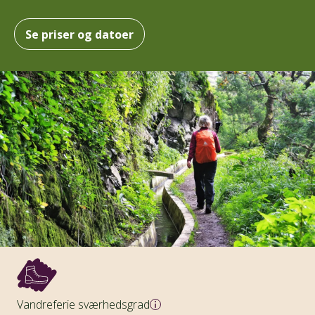
Se priser og datoer
Vandreferie sværhedsgrad