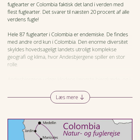
Hotel
fuglearter er Colombia faktisk det land i verden med
flest fuglearter. Det svarer til næsten 20 procent af alle
verdens fugle!
Praktiske oplysninger
Hele 87 fuglearter i Colombia er endemiske. De findes
med andre ord kun i Colombia. Den enorme diversitet
skyldes hovedsageligt landets utroligt komplekse
geografi og klima, hvor Andesbjergene spiller en stor
rolle.
Andesbjergene udgør klodens længste bjergkæde, og i
Colombia deler den sig i tre “fingre”, der på dramatisk
vis splitter landskabet op mellem høje bjerge og dybe
Læs mere
dale, der løber nord-syd gennem landet. Mod øst
falder bjergene ud mod Amazon- og Orinoco-
lavlandene og mod vest ned til kystlandskaberne. Den
vestlige “finger” af Andeskæden er lavest og vådest,
den centrale og østlige kæde har derimod snedækkede
tinder på over 5000 meters højde.