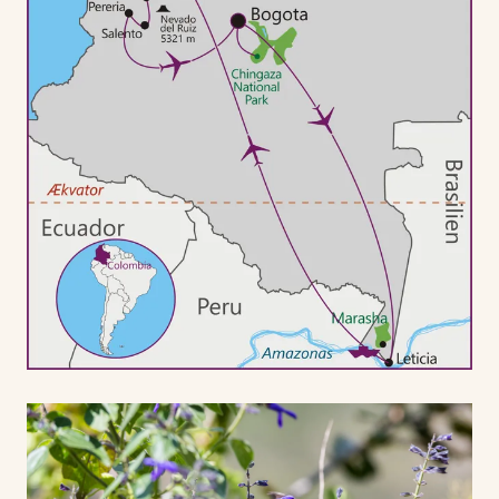
Rejsen har fokus på fuglene, men vi ser også efter
andre dyr og spændende planter. Vi krydser alle tre
“fingre” af Andesbjergene, kommer helt ned i
Amazonregnskoven, og undervejs oplever vi storslåede
bjerglandskaber med sneklædte vulkaner og vidtstrakte
paramo-områder med alpin vegetation, bjergregnskove
og lavlandsregnskove, floder og søer - samt
spændende og anderledes kultur. Vi kører bl.a. gennem
nogle af landets bedste kaffedistrikter.
Colombia regnes for et af verdens biodiversitets-
hotspots. Landet rummer over 450 forskellige arter af
pattedyr, over 620 arter af padder, over 520 arter af
krybdyr - og et svimlende antal sommerfugle på over
3000 arter!
Læg dertil over 50.000 forskellige plantearter, hvoraf