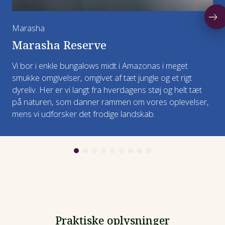
Vi spiser afskedsmiddag i Salento.
Overnatning: Bogota
Måltider: Morgenmad, frokost og aftensmad
Marasha
Måltider: Morgenmad, frokost og aftensmad
Marasha Reserve
Overnatning: Manizales
Overnatning: Salento
Vi bor i enkle bungalows midt i Amazonas i meget
smukke omgivelser, omgivet af tæt jungle og et rigt
dyreliv. Her er vi langt fra hverdagens støj og helt tæt
på naturen, som danner rammen om vores oplevelser,
mens vi udforsker det frodige landskab.
Praktiske oplysninger