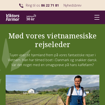
Ring til os
86 22 71 81
Nyhedsbrev
Mød vores vietnamesiske
rejseleder
Tuyen viser sit hjemland frem på vores fantastiske rejser i
Vietnam. Han har tilmed boet i Danmark og snakker dansk.
Var det noget med en smagsprøve på hans kaffefarm?