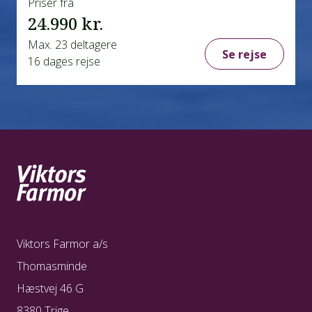
Priser fra
24.990 kr.
Max. 23 deltagere
Se rejse
16 dages rejse
Viktors Farmor a/s
Thomasminde
Hæstvej 46 G
8380 Trige