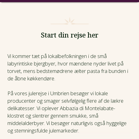
Intro
Fotos
Start din rejse her
Afrejsedatoer
Vi kommer tæt på lokalbefolkningen i de små
labyrintiske bjergbyer, hvor mændene nyder livet på
Prisinfo
torvet, mens bedstemødrene ælter pasta fra bunden i
de åbne køkkendøre.
Dagsprogram
På vores julerejse i Umbrien besøger vi lokale
Praktiske oplysninger
producenter og smager selvfølgelig flere af de lækre
delikatesser. Vi oplever Abbazia di Montelabate-
klostret og slentrer gennem smukke, små
middelalderbyer. Vi besøger naturligvis også hyggelige
og stemningsfulde julemarkeder.