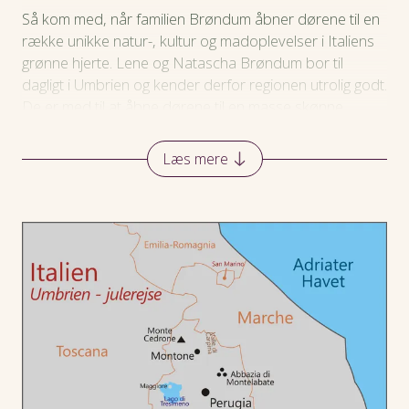
Så kom med, når familien Brøndum åbner dørene til en
række unikke natur-, kultur og madoplevelser i Italiens
grønne hjerte. Lene og Natascha Brøndum bor til
dagligt i Umbrien og kender derfor regionen utrolig godt.
De er med til at åbne dørene til en masse skønne
oplevelser. Og på denne rejse med et fokus på
regionens mange juletraditioner.
Læs mere
På julerejsen har vi fornøjelsen af både Lene og
Natascha Brøndum som rejseledere.