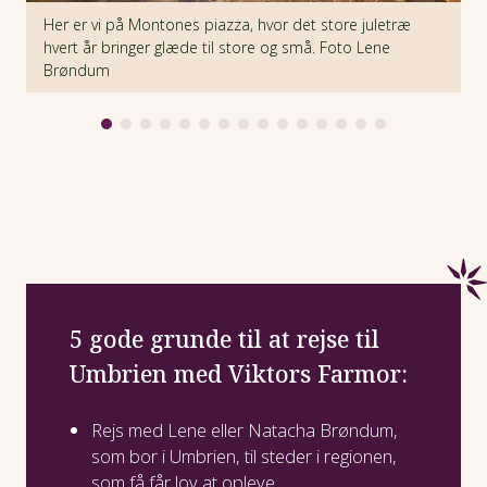
Her er vi på Montones piazza, hvor det store juletræ
V
hvert år bringer glæde til store og små. Foto Lene
Brøndum
5 gode grunde til at rejse til
Umbrien med Viktors Farmor:
Rejs med Lene eller Natacha Brøndum,
som bor i Umbrien, til steder i regionen,
som få får lov at opleve