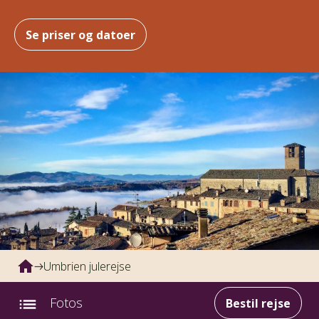
Se priser og datoer
Umbrien julerejse
Fotos
Bestil rejse