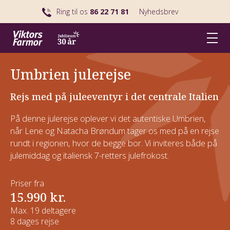
Ring til os
86 22 71 81
Nyhedsbrev
Umbrien julerejse
Rejs med på juleeventyr i det centrale Italien
På denne julerejse oplever vi det autentiske Umbrien,
når Lene og Natacha Brøndum tager os med på en rejse
rundt i regionen, hvor de begge bor. Vi inviteres både på
julemiddag og italiensk 7-retters julefrokost.
Priser fra
15.990 kr.
Max. 19 deltagere
8 dages rejse