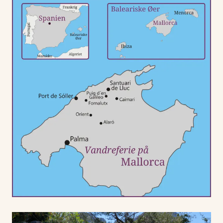
En vandreferie med Viktors Farmor er heller ikke helt
fuldendt uden, at vi dykker ned i den kultur, vi vandrer i.
Og på rejsen til Mallorca står de kulturelle oplevelser i
kø. Vi bor på Santuari de Lluc, klosteret i bjergene, som
emmer af ro og historien om den mirakuløse sorte
madonna-figur.
Vi har fyldt rejsen på Mallorca godt op med natur i
højsæde og krydret den med kulturelle højdepunkter,
så vi kommer hjem med nye indtryk og en større
forståelse af den baleariske ø.