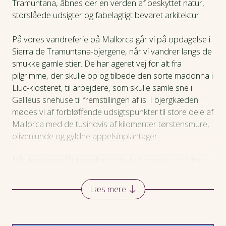
Tramuntana, åbnes der en verden af beskyttet natur,
Prisinfo
storslåede udsigter og fabelagtigt bevaret arkitektur.
Dagsprogram
På vores vandreferie på Mallorca går vi på opdagelse i
Sierra de Tramuntana-bjergene, når vi vandrer langs de
smukke gamle stier. De har ageret vej for alt fra
Hotel
pilgrimme, der skulle op og tilbede den sorte madonna i
Lluc-klosteret, til arbejdere, som skulle samle sne i
Praktiske oplysninger
Galileus snehuse til fremstillingen af is. I bjergkæden
mødes vi af forbløffende udsigtspunkter til store dele af
Mallorca med de tusindvis af kilomenter tørstensmure,
olivenlunde og gyldne appelsinplantager.
Når fødderne får brug for et lille hvil, mødes vi af den
gæstfrie befolkning blandt andet på appelsingården
Ecovinyassa. Her står Juan og Sebastiana klar med
Læs mere
lækre lokale retter som
pa amb oli
og
coca de trampó.
Vi bliver også meget klogere på, hvordan man dyrker de
lækreste appelsiner.