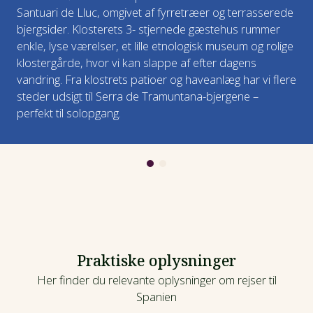
Santuari de Lluc, omgivet af fyrretræer og terrasserede
bjergsider. Klosterets 3- stjernede gæstehus rummer
Måltider: Morgenmad, frokost (madpakke) og
enkle, lyse værelser, et lille etnologisk museum og rolige
aftensmad
klostergårde, hvor vi kan slappe af efter dagens
vandring. Fra klostrets patioer og haveanlæg har vi flere
Overnatning: Port de Sóller
steder udsigt til Serra de Tramuntana-bjergene –
perfekt til solopgang.
Praktiske oplysninger
Her finder du relevante oplysninger om rejser til
Spanien