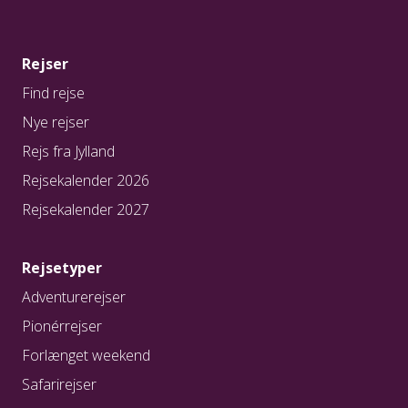
perioder. Temperaturerne er moderate og ligger
mellem 10°C og 20°C.
Rejser
Andalusien
Find rejse
I den sydlige region af Spanien kan
Nye rejser
Middelhavsklimaet mærkes. Her er milde
Rejs fra Jylland
vintertemperaturer, mens sommeren er varm og
Rejsekalender 2026
tør. De bedste tider at besøge Andalusien på er
marts til maj og oktober til november. Her er der
Rejsekalender 2027
lunt og behageligt med minimalt nedbør. I foråret
kan man opleve den søde duft fra
Rejsetyper
appelsintræernes blomster, når de springer ud,
mens man i efteråret kan smage de solmodne,
Adventurerejser
søde druer nærmest direkte fra vinstokken. I
Pionérrejser
foråret er dagtemperaturen mellem 22-27 grader,
Forlænget weekend
mens det i efteråret er 20-32 grader – dog skal
den høje temperatur ikke afskrække, da
Safarirejser
luftfugtigheden er lav, og det derfor ikke føles