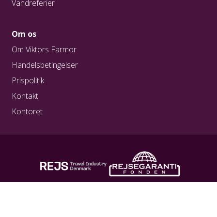
Vandreferier
ubehageligt.
Mallorca
Om os
Om Viktors Farmor
Fra marts til maj ligger temperaturen ved kysten
Handelsbetingelser
på ca. 15-22 grader og der er risiko for et par
byger, derudover er temperaturen altid køligere
Prispolitik
oppe på bjergene, så det anbefales at medbringe
Kontakt
både tøj til kølige og varme dage. I oktober og
Kontoret
november er der samme vejr situation som fra
marts til maj.
REG. NR. A0217
REG. NR. 1923