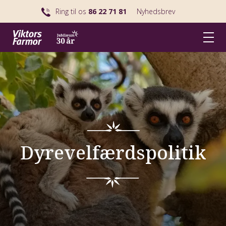
Ring til os
86 22 71 81
Nyhedsbrev
Dyrevelfærdspolitik