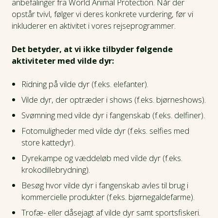
anbefalinger fra World Animal Protection. Når der
opstår tvivl, følger vi deres konkrete vurdering, før vi
inkluderer en aktivitet i vores rejseprogrammer.
Det betyder, at vi ikke tilbyder følgende
aktiviteter med vilde dyr:
Ridning på vilde dyr (f.eks. elefanter).
Vilde dyr, der optræder i shows (f.eks. bjørneshows).
Svømning med vilde dyr i fangenskab (f.eks. delfiner).
Fotomuligheder med vilde dyr (f.eks. selfies med
store kattedyr).
Dyrekampe og væddeløb med vilde dyr (f.eks.
krokodillebrydning).
Besøg hvor vilde dyr i fangenskab avles til brug i
kommercielle produkter (f.eks. bjørnegaldefarme).
Trofæ- eller dåsejagt af vilde dyr samt sportsfiskeri.