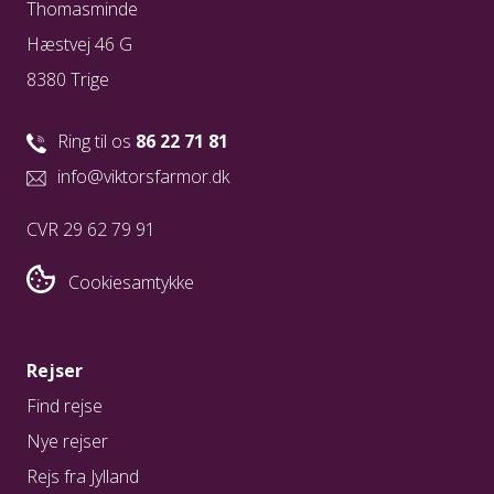
Thomasminde
Hæstvej 46 G
8380 Trige
Ring til os
86 22 71 81
info@viktorsfarmor.dk
CVR 29 62 79 91
Cookiesamtykke
Rejser
Find rejse
Nye rejser
Rejs fra Jylland