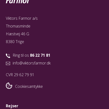
- Feltflaske / flaske til vand
Viktors Farmor a/s
- Evt. lommelygte
Thomasminde
- Vådservietter
Hæstvej 46 G
8380 Trige
Ring til os
86 22 71 81
info@viktorsfarmor.dk
CVR 29 62 79 91
Cookiesamtykke
Rejser