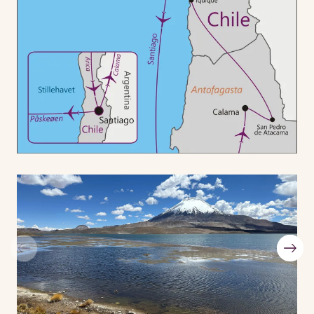
landsbyer. I bjergene ved kysten findes spektakulære
geoglyffer, der er gigantiske helleristningerne.
Endelig er der Påskeøen, som ligger 6 timers flyvning
ude i Stillehavet. De mytiske stenfigurer – Moai – sætter
automatisk stemningen hos besøgende på øen.
Påskeøen er skabt af 3 vulkaner, og fra et udsigtspunkt
kan vi se det dybe krater af en af dem, Ranu Kao, med
frodig vegetation og en ferskvandssø.
I den ceremonielle landsby Orongo hører vi om den
uddøde fuglemandskultur. På klipperne er der høje
relieffer af mænd med fregatfuglehoveder.
Vi ser stenbruddet Ranu Raraku, hvor moaierne blev
hugget ud. Og kan vælge at supplere den polynesiske
stemning med en danseopvisning og en hvid
sandstrand, inden vi siger farvel til Påskeøen.