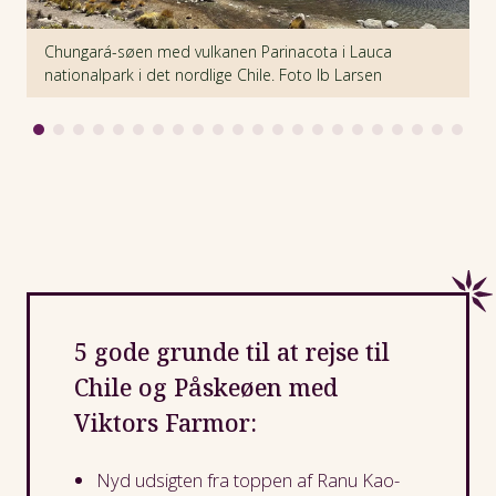
Vi slutter rejsen ved kystbyen Valparaiso, der i dag er
på Unescos liste over verdens kulturarv, og engang -
Chungará-søen med vulkanen Parinacota i Lauca
E
før Panama-kanalen – var en vigtig havneby.
nationalpark i det nordlige Chile. Foto Ib Larsen
n
5 gode grunde til at rejse til
Chile og Påskeøen med
Viktors Farmor:
Nyd udsigten fra toppen af Ranu Kao-