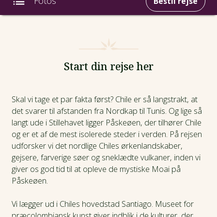
Fotos
Bestil rejse
Intro
Fotos
Start din rejse her
Afrejsedatoer
Skal vi tage et par fakta først? Chile er så langstrakt, at
det svarer til afstanden fra Nordkap til Tunis. Og lige så
Prisinfo
langt ude i Stillehavet ligger Påskeøen, der tilhører Chile
og er et af de mest isolerede steder i verden. På rejsen
Dagsprogram
udforsker vi det nordlige Chiles ørkenlandskaber,
gejsere, farverige søer og sneklædte vulkaner, inden vi
Hotel
giver os god tid til at opleve de mystiske Moai på
Påskeøen.
Praktiske oplysninger
Vi lægger ud i Chiles hovedstad Santiago. Museet for
præcolombiansk kunst giver indblik i de kulturer, der