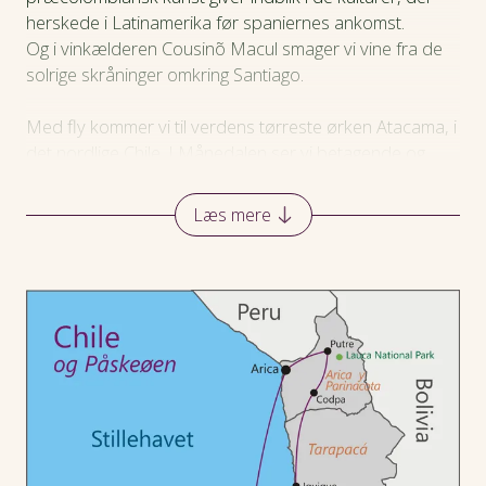
herskede i Latinamerika før spaniernes ankomst.
Og i vinkælderen Cousinõ Macul smager vi vine fra de
solrige skråninger omkring Santiago.
Med fly kommer vi til verdens tørreste ørken Atacama, i
det nordlige Chile. I Månedalen ser vi betagende og
bizarre klippeformationer, skabt af vejr og vind. Tidligt
om morgenen kører vi til gejserne El Tatio, de er nemlig
Læs mere
mest aktive først på dagen. Vi spiser morgenmad ved
det utrolige naturfænomen.
Vi fortsætter længere mod nord og kører op i
Andesbjergene. Her er sneklædte vulkaner, klare blå og
smaragdgrønne søer, verdens højst beliggende sø,
frodige terrasser med afgrøder, kæmpe kaktusser og
skjulte varme kilder. I højlandet ses lamaer, guanakoer
og vikunjaer samt andesgæs og flamingoer. Vi møder
Andesbjergenes oprindelige befolkning i de små