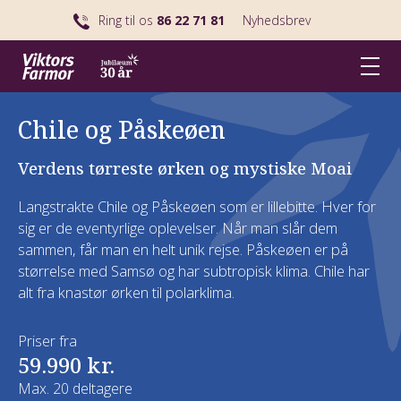
Ring til os
86 22 71 81
Nyhedsbrev
Chile og Påskeøen
Verdens tørreste ørken og mystiske Moai
Langstrakte Chile og Påskeøen som er lillebitte. Hver for
sig er de eventyrlige oplevelser. Når man slår dem
sammen, får man en helt unik rejse. Påskeøen er på
størrelse med Samsø og har subtropisk klima. Chile har
alt fra knastør ørken til polarklima.
Priser fra
59.990 kr.
Max. 20 deltagere