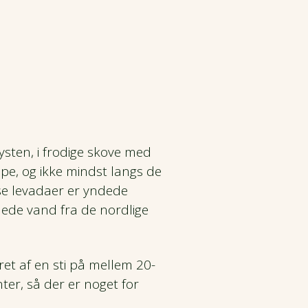
sten, i frodige skove med
ppe, og ikke mindst langs de
se levadaer er yndede
lede vand fra de nordlige
et af en sti på mellem 20-
er, så der er noget for