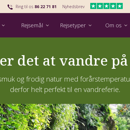
Ring til os
86 22 71 81
Nyhedsbrev
Rejsemål
Rejsetyper
Om os
Udvalgt rejse til Kina
Se vores nyeste rejse til Australien
Udval
Skal
er det at vandre på
 smuk og frodig natur med forårstemperatur
derfor helt perfekt til en vandreferie.
Find nemt din næste grupperejse
Hvem er Viktors Farmor?
Se rejsetalkshow 2026
Rej
Hva
Til