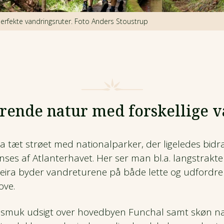
erfekte vandringsruter. Foto Anders Stoustrup
rende natur med forskellige 
tæt strøet med nationalparker, der ligeledes bidra
nses af Atlanterhavet. Her ser man bl.a. langstrak
deira byder vandreturene på både lette og udfordr
ove.
en smuk udsigt over hovedbyen Funchal samt skøn n