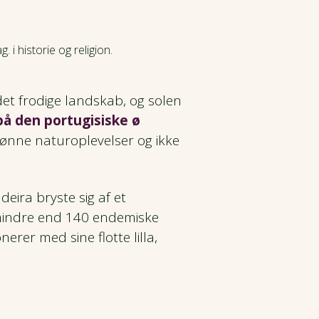
 i historie og religion.
det frodige landskab, og solen
 på den portugisiske ø
skønne naturoplevelser og ikke
eira bryste sig af et
 mindre end 140 endemiske
erer med sine flotte lilla,