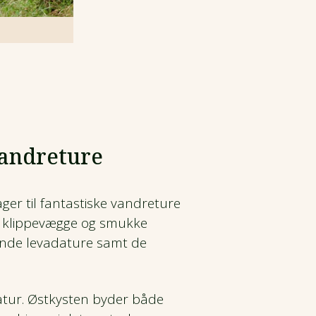
vandreture
ger til fantastiske vandreture
te klippevægge og smukke
ende levadature samt de
atur. Østkysten byder både