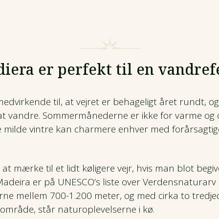
iera er perfekt til en vandref
edvirkende til, at vejret er behageligt året rundt, 
 at vandre. Sommermånederne er ikke for varme og o
 milde vintre kan charmere enhver med forårsagtig
 at mærke til et lidt køligere vejr, hvis man blot begiv
adeira er på UNESCO’s liste over Verdensnaturarv 
rne mellem 700-1.200 meter, og med cirka to tredje
område, står naturoplevelserne i kø.