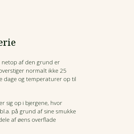
erie
og netop af den grund er
verstiger normalt ikke 25
e dage og temperaturer op til
er sig op i bjergene, hvor
bl.a. på grund af sine smukke
dele af øens overflade