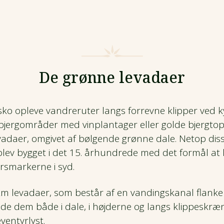
De grønne levadaer
 opleve vandreruter langs forrevne klipper ved ky
i bjergområder med vinplantager eller golde bjergto
adaer, omgivet af bølgende grønne dale. Netop dis
blev bygget i det 15. århundrede med det formål at 
ørsmarkerne i syd.
km levadaer, som består af en vandingskanal flanker
e dem både i dale, i højderne og langs klippeskrænt
ventyrlyst.