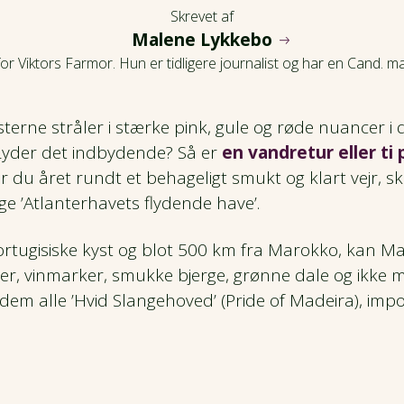
Skrevet af
Malene Lykkebo
r Viktors Farmor. Hun er tidligere journalist og har en Cand. mag.
erne stråler i stærke pink, gule og røde nuancer i 
 Lyder det indbydende? Så er
en vandretur eller ti
er du året rundt et behageligt smukt og klart vejr, 
ge ’Atlanterhavets flydende have’.
tugisiske kyst og blot 500 km fra Marokko, kan Mad
er, vinmarker, smukke bjerge, grønne dale og ikke
dem alle ’Hvid Slangehoved’ (Pride of Madeira), impon