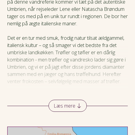
på denne vandreferie kommer vi tæt på det autentiske
Umbrien, når rejseleder Lene eller Natascha Brøndum
Dagsprogram
tager os med på en unik tur rundt i regionen. De bor her
nemlig på ægte italienske maner.
Hotel
Det er en tur med smuk, frodig natur tilsat ældgammel,
italiensk kultur – og så smager vi det bedste fra det
Praktiske oplysninger
umbriske landkøkken. Trøfler og tøfler er en dårlig
kombination - men trøfler og vandresko lader sig gøre i
Umbrien, og vi er på jagt efter disse jordens diamanter
sammen med en jæger og hans trøffelhund. Herefter
venter frokosten – selvfølgelig med masser af trøfler.
Vi kommer tæt på lokalbefolkningen. For eksempel midt
på ugen, hvor vi dykker ned i italiensk madkultur, først
Læs mere
på det bugnende, lokale marked, senere hos Antonello,
der giver smagsprøver på sine hjemmelavede oste.
Senere hos vinhuset Poggio Maiolo, der serverer
udvalgte vine, og til sidst hos Alberto, der trakterer med