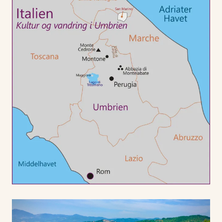
en traditionel, umbrisk middag. Ja, måske har hans mor
endog tryllet en dessert frem. Det ved vi først, når vi er
bænket.
Vi sejler på Trasimeno-søen, lægger til ved en af øerne
og vandrer på fine stier. En anden dag begynder med
rundvisning på et kloster og fortsætter med en vandring
i et landskab med mange udsigter. Og en tredje dag er
der udsigt til middelalderstemning, når vi udforsker
Perugia, som er en af Italiens ældste byer.