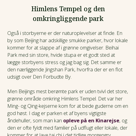
Himlens Tempel og den
omkringliggende park
Også i storbyerne er der naturoplevelser at finde. En
by som Beijing har adskillige smukke parker, hvor lokale
kommer for at slappe af i grønne omgivelser. Beihai
Park med sin store, hvide stupa er et godt sted at
lægge storbyens stress og jag bag sig. Det samme er
den nærliggende Jingshan Park, hvorfra der er en flot
udsigt over Den Forbudte By.
Men Beijings mest berømte park er uden tvivl det store,
grønne område omkring Himlens Tempel. Det var her
Ming- og Qing-kejserne kom for at bede guderne om en
god høst. I dag er parken et af byens vigtigste
åndehuller, som man kan
opleve på en Kinarejse
, og
den er ofte fyldt med familier på udflugt eller lokale, der
kommer for at lave tai chi i det tidlige morgengry.