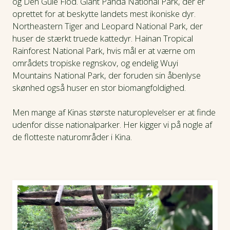
og Den Gule Flod. Giant Panda National Park, der er
oprettet for at beskytte landets mest ikoniske dyr.
Northeastern Tiger and Leopard National Park, der
huser de stærkt truede kattedyr. Hainan Tropical
Rainforest National Park, hvis mål er at værne om
områdets tropiske regnskov, og endelig Wuyi
Mountains National Park, der foruden sin åbenlyse
skønhed også huser en stor biomangfoldighed.
Men mange af Kinas største naturoplevelser er at finde
udenfor disse nationalparker. Her kigger vi på nogle af
de flotteste naturområder i Kina.