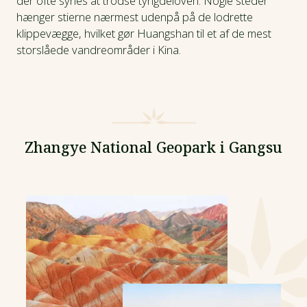
der ofte synes at trodse tyngdeloven. Nogle steder
hænger stierne nærmest udenpå på de lodrette
klippevægge, hvilket gør Huangshan til et af de mest
storslåede vandreområder i Kina.
Zhangye National Geopark i Gangsu