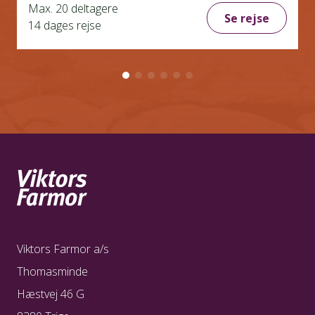
Max. 20 deltagere
Se rejse
14 dages rejse
Viktors Farmor a/s
Thomasminde
Hæstvej 46 G