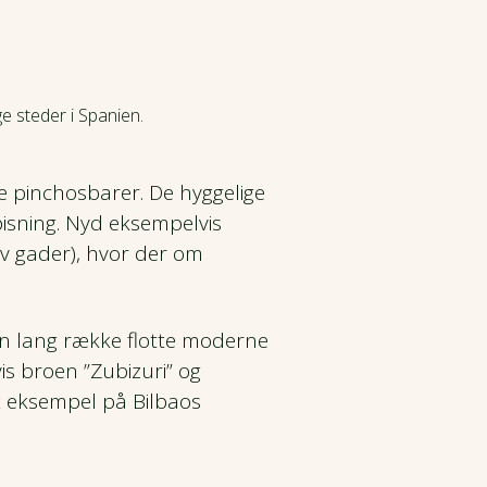
e steder i Spanien.
e pinchosbarer. De hyggelige
isning. Nyd eksempelvis
yv gader), hvor der om
n lang række flotte moderne
s broen ”Zubizuri” og
t eksempel på Bilbaos