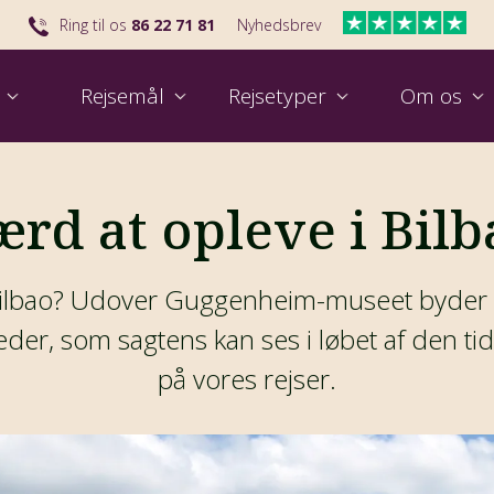
Ring til os
86 22 71 81
Nyhedsbrev
Rejsemål
Rejsetyper
Om os
Udvalgt rejse til Kina
Se vores nyeste rejse til Australien
Udval
Skal
ærd at opleve i Bilb
 Bilbao? Udover Guggenheim-museet byder 
, som sagtens kan ses i løbet af den tid, I
på vores rejser.
Find nemt din næste grupperejse
Hvem er Viktors Farmor?
Se rejsetalkshow 2026
Rej
Hva
Til