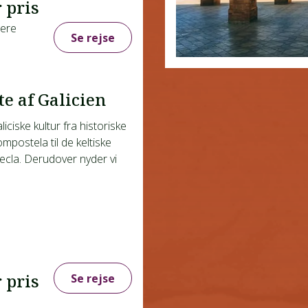
 pris
gere
Se rejse
te af Galicien
iciske kultur fra historiske
mpostela til de keltiske
Tecla. Derudover nyder vi
 pris
Se rejse