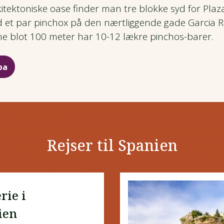
arkitektoniske oase finder man tre blokke syd for Pl
t par pinchox på den nærtliggende gade Garcia Riv
ine blot 100 meter har 10-12 lækre pinchos-barer.
pa
Rejser til Spanien
rie i
ien