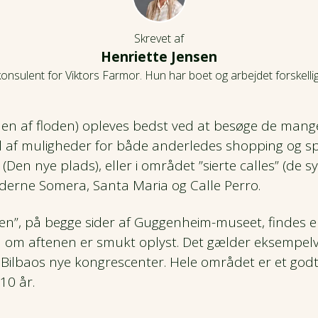
Skrevet af
Henriette Jensen
konsulent for Viktors Farmor. Hun har boet og arbejdet forskellig
en af floden) opleves bedst ved at besøge de mang
l af muligheder for både anderledes shopping og sp
Den nye plads), eller i området ”sierte calles” (de s
gaderne Somera, Santa Maria og Calle Perro.
n”, på begge sider af Guggenheim-museet, findes e
 om aftenen er smukt oplyst. Det gælder eksempelvi
 Bilbaos nye kongrescenter. Hele området er et god
10 år.