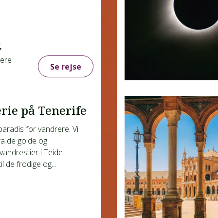
.
gere
Se rejse
rie på Tenerife
paradis for vandrere. Vi
ra de golde og
andrestier i Teide
l de frodige og...