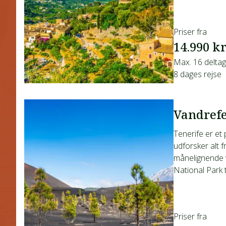
Priser fra
14.990 kr
Max. 16 delta
8 dages rejse
Vandrefe
Tenerife er et 
udforsker alt f
månelignende v
National Park ti
Priser fra