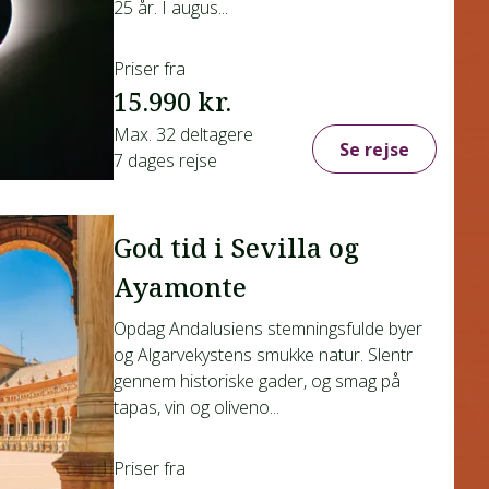
25 år. I augus...
Priser fra
15.990 kr.
Max. 32 deltagere
Se rejse
7 dages rejse
God tid i Sevilla og
Ayamonte
Opdag Andalusiens stemningsfulde byer
og Algarvekystens smukke natur. Slentr
gennem historiske gader, og smag på
tapas, vin og oliveno...
Priser fra