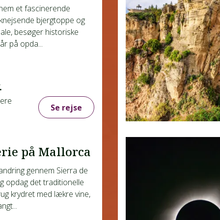
nnem et fascinerende
knejsende bjergtoppe og
ale, besøger historiske
år på opda...
.
gere
Se rejse
rie på Mallorca
ndring gennem Sierra de
 opdag det traditionelle
ug krydret med lækre vine,
ngt...