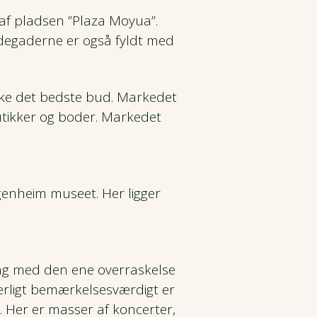
 af pladsen ”Plaza Moyua”.
idegaderne er også fyldt med
åske det bedste bud. Markedet
utikker og boder. Markedet
genheim museet. Her ligger
ing med den ene overraskelse
ærligt bemærkelsesværdigt er
Her er masser af koncerter,