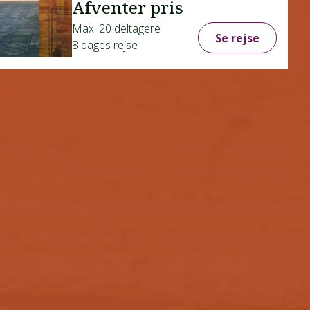
Afventer pris
Max. 20 deltagere
Se rejse
8 dages rejse