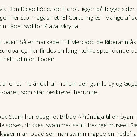
Via Don Diego López de Haro”, ligger på begge sider
ger her stormagasinet ”El Corte Inglés”. Mange af s
 området syd for Plaza Moyua.
ialiteter? Så er markedet ”El Mercado de Ribera” m
t i Europa, og her findes en lang række spændende b
l helt ud mod floden.
bia” er et lille åndehul mellem den gamle by og Gug
os-barer, som står beskrevet herunder.
ppe Stark har designet Bilbao Alhóndiga til en bygn
de spises, drikkes, svømmes samt besøge museet. S
 kigger man opad ser man swimmingpoolen nedefra. 