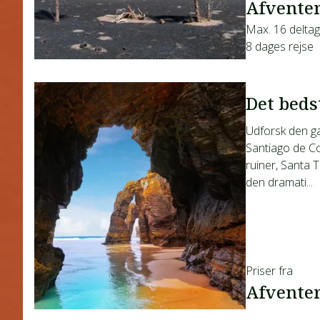
Afventer
Max. 16 delta
8 dages rejse
Det beds
Udforsk den gal
Santiago de Co
ruiner, Santa 
den dramati...
Priser fra
Afventer