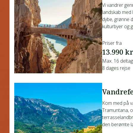
Vi vandrer ge
landskab med 
dybe, grønne d
kulturbyer og g
Priser fra
13.990 kr
Max. 16 delta
8 dages rejse
Vandrefe
Kom med på va
Tramuntana, og
terrasselandbr
den berømte la