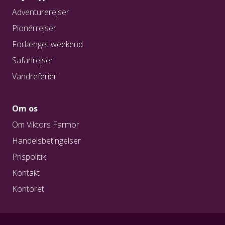
vintertemperaturer, mens sommeren er varm og
Adventurerejser
tør. De bedste tider at besøge Andalusien på er
marts til maj og oktober til november. Her er der
Pionérrejser
lunt og behageligt med minimalt nedbør. I foråret
Forlænget weekend
kan man opleve den søde duft fra
Safarirejser
appelsintræernes blomster, når de springer ud,
mens man i efteråret kan smage de solmodne,
Vandreferier
søde druer nærmest direkte fra vinstokken. I
foråret er dagtemperaturen mellem 22-27 grader,
Om os
mens det i efteråret er 20-32 grader – dog skal
den høje temperatur ikke afskrække, da
Om Viktors Farmor
luftfugtigheden er lav, og det derfor ikke føles
Handelsbetingelser
ubehageligt.
Prispolitik
Mallorca
Kontakt
Kontoret
Fra marts til maj ligger temperaturen ved kysten
på ca. 15-22 grader og der er risiko for et par
byger, derudover er temperaturen altid køligere