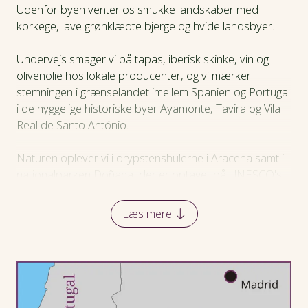
Hotel
Udenfor byen venter os smukke landskaber med
korkege, lave grønklædte bjerge og hvide landsbyer.
Praktiske oplysninger
Undervejs smager vi på tapas, iberisk skinke, vin og
olivenolie hos lokale producenter, og vi mærker
stemningen i grænselandet imellem Spanien og Portugal
i de hyggelige historiske byer Ayamonte, Tavira og Vila
Real de Santo António.
Naturen oplever vi i drypstenshulerne i Aracena samt i
nationalparken Doñana, der er optaget på UNESCO's
kulturarvsliste. Adgangen til Doñana går via den
særprægede, lille pilgrimsby El Rocío, hvor gaderne er
Læs mere
af sand, og hestevogne stadig er en del af gadebilledet.
Rejsen igennem har vi sørget for at tilrettelægge
programmet, så vi har god tid til at nyde de mange
indtryk, der venter os i det skønne hjørne af Europa.
Derudover er der tid på egen hånd til at gå på