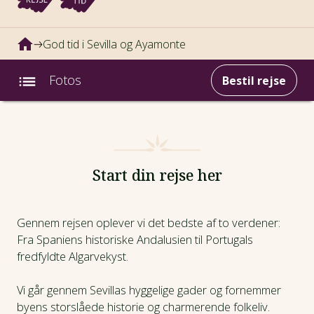
God tid i Sevilla og Ayamonte
Fotos
Bestil rejse
Intro
Fotos
Start din rejse her
Afrejsedatoer
Gennem rejsen oplever vi det bedste af to verdener:
Fra Spaniens historiske Andalusien til Portugals
Prisinfo
fredfyldte Algarvekyst.
Dagsprogram
Vi går gennem Sevillas hyggelige gader og fornemmer
byens storslåede historie og charmerende folkeliv.