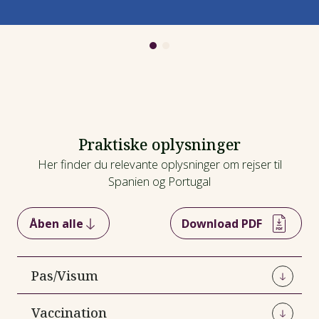
aftenen fri.
Måltider: Morgenmad
Overnatning: Ayamonte
Praktiske oplysninger
Her finder du relevante oplysninger om rejser til
Spanien og Portugal
Åben alle
Download PDF
Pas/Visum
Danske statsborgere kan rejse visumfrit til
Vaccination
Spanien op til 90 dage. Passet skal være gyldigt