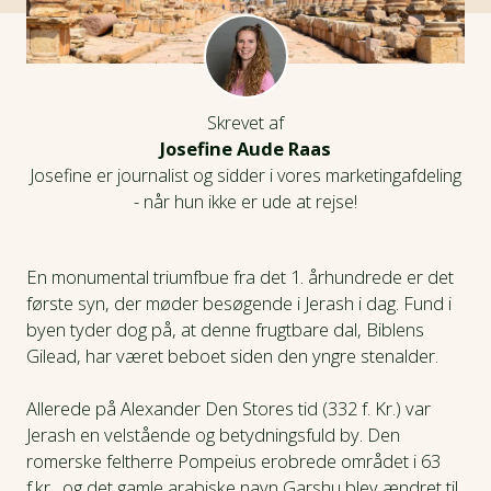
Skrevet af
Josefine Aude Raas
Josefine er journalist og sidder i vores marketingafdeling
- når hun ikke er ude at rejse!
En monumental triumfbue fra det 1. århundrede er det
første syn, der møder besøgende i Jerash i dag. Fund i
byen tyder dog på, at denne frugtbare dal, Biblens
Gilead, har været beboet siden den yngre stenalder.
Allerede på Alexander Den Stores tid (332 f. Kr.) var
Jerash en velstående og betydningsfuld by. Den
romerske feltherre Pompeius erobrede området i 63
f.kr., og det gamle arabiske navn Garshu blev ændret til