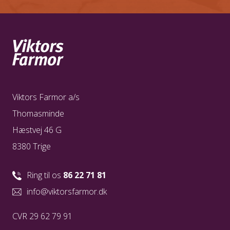
Viktors Farmor a/s
Thomasminde
Hæstvej 46 G
8380 Trige
Ring til os
86 22 71 81
info@viktorsfarmor.dk
CVR 29 62 79 91