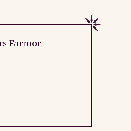
ors Farmor
r