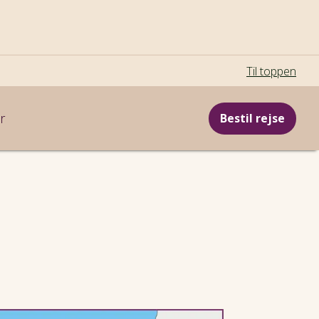
Til toppen
r
Bestil rejse