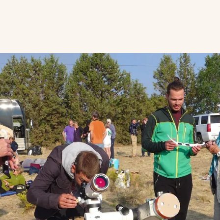
ing med at
g samarbejder som
Svalgaard. Hans
r os på det mest
lformørkelsen.
jen, så vi undgår
i videre til
ing, der fylder de
fra går turen til
onerende romerske
 naturskønne Hoces
muk vandretur.