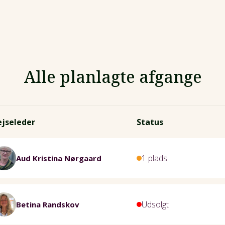
Alle planlagte afgange
ejseleder
Status
1 plads
Aud Kristina Nørgaard
Udsolgt
Betina Randskov