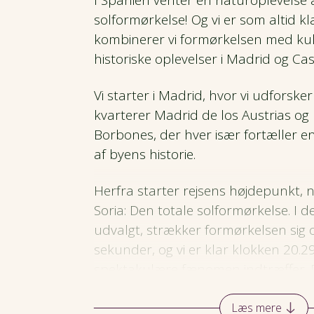
I Spanien venter en naturoplevelse a
solformørkelse! Og vi er som altid kl
kombinerer vi formørkelsen med kul
historiske oplevelser i Madrid og Cas
Vi starter i Madrid, hvor vi udforsker
kvarterer Madrid de los Austrias og
Borbones, der hver især fortæller e
af byens historie.
Herfra starter rejsens højdepunkt, 
Soria: Den totale solformørkelse. I d
udvalgt, strækker formørkelsen sig 
sekunder, og vi er klar klokken 20.2
spektakulære fænomen indtræffer. D
forhold på stedet er yderst gunstige,
optimale muligheder for at nyde for
Læs mere