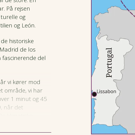
f de store: En
ar. På rejsen
turelle og
tilien og León.
 de historiske
 Madrid de los
n fascinerende del
når vi kører mod
et område, vi har
over 1 minut og 45
9, når det
e klimatiske
 hvilket giver
mørkelsen i al dens