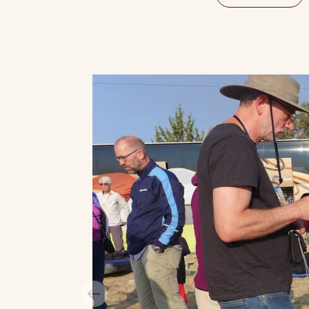
pragt.
Viktors Farmor har mange års erfar
arrangere solformørkelsesrejser o
sædvanligt med astro-guide Mikael 
ekspertise sikrer, at vi altid befinde
optimale sted for observation af so
Denne gang er det nord for centerlin
eventuel tung trafik sydfra.
Efter det store naturfænomen rejser v
Sepúlveda med en middelalderstemn
smalle gader og romanske kirker. Der
Segovia, der er berømt for sin imp
akvædukt, gotiske katedral og den
del Río Duratón, hvor vi er på en s