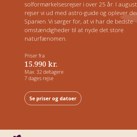
solformørkelsesrejser i over 25 år. I augus
Kaukasus
rejser vi ud med astro-guide og oplever den
CSR og bæredygtighed
Nyhedsbrev
Efterårsrejser
Kulturrejser
Spanien. Vi sørger for, at vi har de bedste
Mellemamerika
omstændigheder til at nyde det store
Fordele
Hoteller og overnatning
Vinterrejser
Naturrejser
naturfænomen.
Mellemøsten
Prispolitik
Rejsegavekort
Garanterede rejser
Rejser kun for kvinder
Priser fra
Nordamerika
15.990 kr.
Forsikring
Rejsemagasin
Rejs fra Jylland
Rejser med god tid
Max. 32 deltagere
Oceanien
7 dages rejse
Job hos Viktors Farmor
Del værelse - Find ny rejseven
Pionérrejser
Sydamerika
Se priser og datoer
Handelsbetingelser
Tilslutningsfly
Safarirejser
Vandreferier
Fuglerejser