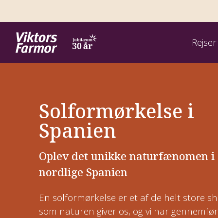
Rejser
Rejser
Rejsemål
Rejsetyper
Om os
Inspiration
Solformørkelse i
Afrika
Artikler om lande
Find rejse
Adventurerejser
Kontakt
Spanien
Asien
Artikler om ansvarlighed
Rejsekalender 2026
Forlænget weekend
Rejseledere
Oplev det unikke naturfænomen i 
Balkan
Artikler om vandring
Rejsekalender 2027
Fotorejser
Kontoret
nordlige Spanien
Centralasien
Webinar
Rejs trygt med Viktors Farmor
Nye rejser
Golfrejser med kultur og natur
En solformørkelse er et af de helt store s
Europa
som naturen giver os, og vi har gennemfør
Hvordan er en grupperejse?
Foredrag og events
Sommerferie
Kombinationsrejser