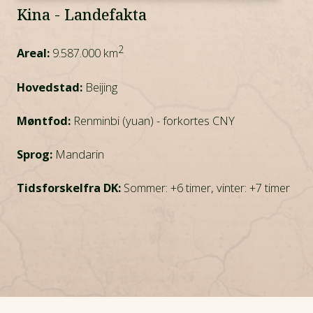
Kina - Landefakta
2
Areal:
9.587.000 km
Hovedstad:
Beijing
Møntfod:
Renminbi (yuan) - forkortes CNY
Sprog:
Mandarin
Tidsforskelfra DK:
Sommer: +6 timer, vinter: +7 timer