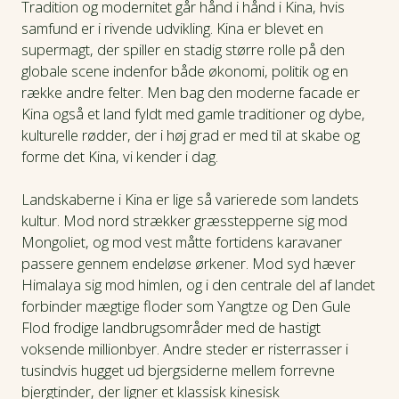
Tradition og modernitet går hånd i hånd i Kina, hvis
Byer
samfund er i rivende udvikling. Kina er blevet en
supermagt, der spiller en stadig større rolle på den
globale scene indenfor både økonomi, politik og en
Vejr og klima
række andre felter. Men bag den moderne facade er
Kina også et land fyldt med gamle traditioner og dybe,
Turisme
kulturelle rødder, der i høj grad er med til at skabe og
forme det Kina, vi kender i dag.
FAQ
Landskaberne i Kina er lige så varierede som landets
kultur. Mod nord strækker græsstepperne sig mod
Mongoliet, og mod vest måtte fortidens karavaner
passere gennem endeløse ørkener. Mod syd hæver
Himalaya sig mod himlen, og i den centrale del af landet
forbinder mægtige floder som Yangtze og Den Gule
Flod frodige landbrugsområder med de hastigt
voksende millionbyer. Andre steder er risterrasser i
tusindvis hugget ud bjergsiderne mellem forrevne
bjergtinder, der ligner et klassisk kinesisk