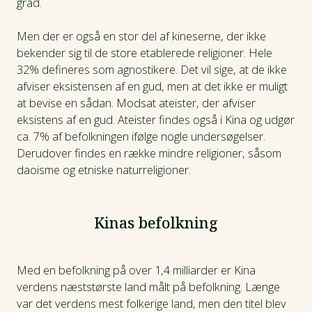
1960'erne. Mod slutningen af århundredet bliver de
grad.
kommunistiske idealer dog blandet med den globale
markedsøkonomi, og Kina påbegynder sin hastige
Men der er også en stor del af kineserne, der ikke
udvikling mod at blive den økonomiske supermagt,
bekender sig til de store etablerede religioner. Hele
landet er i dag.
32% defineres som agnostikere. Det vil sige, at de ikke
afviser eksistensen af en gud, men at det ikke er muligt
at bevise en sådan. Modsat ateister, der afviser
eksistens af en gud. Ateister findes også i Kina og udgør
ca. 7% af befolkningen ifølge nogle undersøgelser.
Derudover findes en række mindre religioner, såsom
daoisme og etniske naturreligioner.
Kinas befolkning
Med en befolkning på over 1,4 milliarder er Kina
verdens næststørste land målt på befolkning. Længe
var det verdens mest folkerige land, men den titel blev