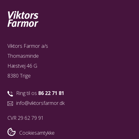
Viktors Farmor a/s
Thomasminde
Hæstvej 46 G
8380 Trige
Ring til os
86 22 71 81
info@viktorsfarmor.dk
CVR 29 62 79 91
Cookiesamtykke