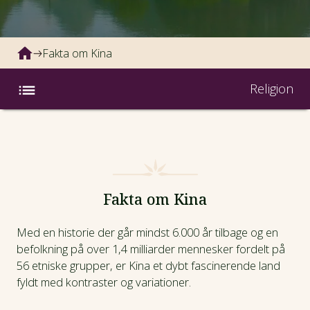
Fakta om Kina
Religion
Landefakta
Historie
Fakta om Kina
Religion
Med en historie der går mindst 6.000 år tilbage og en
Befolkning
befolkning på over 1,4 milliarder mennesker fordelt på
56 etniske grupper, er Kina et dybt fascinerende land
fyldt med kontraster og variationer.
Kultur