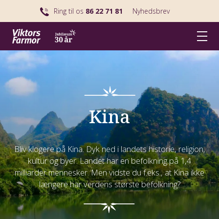
Ring til os
86 22 71 81
Nyhedsbrev
Kina
Bliv klogere på Kina. Dyk ned i landets historie, religion,
kultur og byer. Landet har en befolkning på 1,4
milliarder mennesker. Men vidste du f.eks., at Kina ikke
længere har verdens største befolkning?