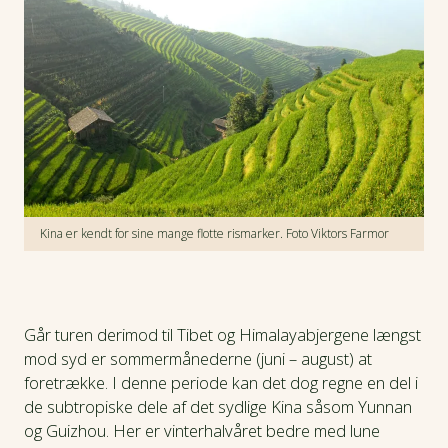
politisk emne. Historisk set har den lille ø ud for
Kinas østkyst skiftet mellem at være på kinesiske
Hovedstaden Beijing i Kina. Foto Viktors Farmor
og japanske hænder. Men siden 1949 har Taiwan
påberåbt sig selvstændighed, og landet er siden
1996 blevet ledet af en demokratisk folkevalgt
præsident. Men Kina anser Taiwan som en
udbryderprovins, der er en retmæssig del af Kina.
Derfor frygter mange i Taiwan, at Kina kan finde
Det muslimske kvarter i Xiang. Foto Viktors Farmor
på at ’genforene’ øen med resten af Kina. En
mulighed Kinas præsident Xi Jinping har luftet ved
Kina er kendt for sine mange flotte rismarker. Foto Viktors Farmor
flere lejligheder.
Kinas storslåede metropol Shanghai. Foto Viktors
Farmor
Går turen derimod til Tibet og Himalayabjergene længst
mod syd er sommermånederne (juni – august) at
foretrække. I denne periode kan det dog regne en del i
de subtropiske dele af det sydlige Kina såsom Yunnan
og Guizhou. Her er vinterhalvåret bedre med lune