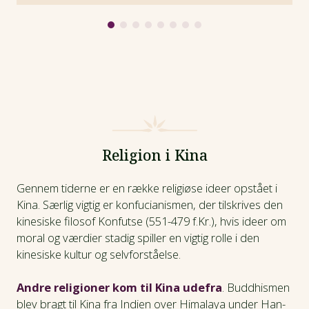
og kulturen blomstrede i hovedstaden Xian.
Buddhismen fik fodfæste i Kina i perioden, og fra år
690 til 705 blev Wu Zhao Kinas første – og indtil nu
eneste – officielle kvindelige leder.
Også innovationen blomstrerede i Kina. Ikke mindst i
Song-dynastiet (960 - 1279), der tilkæmpede sig magten
i den urolige periode efter Tan-dynastiets fald. Omkring
år 1.000 var opfindelser som papir, krudt,
trykkekunsten og kompasset vidt udbredt i Kina. Også
Religion i Kina
indenfor videnskaber såsom matematik, astronomi,
medicin og geografi gjorde de kinesiske lærde store
Gennem tiderne er en række religiøse ideer opstået i
fremskridt i perioden, og kunstarter som filosofi,
Kina. Særlig vigtig er konfucianismen, der tilskrives den
kalligrafi, malerkunst og keramik havde gode kår. Det
kinesiske filosof Konfutse (551-479 f.Kr.), hvis ideer om
førte til en øget urbanisering, og især byer som Keifeng
moral og værdier stadig spiller en vigtig rolle i den
og Hangzhou bliver vigtige centre for videnskab, handel
kinesiske kultur og selvforståelse.
og kunst.
Andre religioner kom til Kina udefra
. Buddhismen
Men oppe på de nordlige side af
Den Kinesiske
blev bragt til Kina fra Indien over Himalaya under Han-