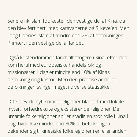
Først mere end 100 år senere når europæerne den
anden vej, og i 1557 grundlægger portugiserne en
Senere fik islam fodfæste i den vestlige del af Kina, da
handelsstation i Macau. Flere lande følger trop i håbet
den blev ført hertil med karavanerne på Silkevejen. Men
om store fortjenester på handlen med kinesiske varer i
i dag tilbedes islam af mindre end 2% af befolkningen.
Europa. På det tidspunkt havde Qing-dynastiet (1644-
Primært i den vestlige del af landet.
1911) overtaget magten i landet. Til at starte med var
Qing-dynastiet åbne overfor handlen med udlandet,
Også kristendommen fandt tilhængere i Kina, efter den
men det ændrer sig i 1700-tallet, hvor handlen blev
kom hertil med europæiske handelsfolk og
underlagt strenge restriktioner. Det førte til en
missionærer. I dag er mindre end 10% af Kinas
blomstrende ulovlig handel samt opiumskrigene med
befolkning dog kristne. Men den præcise andel af
Storbritannien.
befolkningen svinger meget i diverse statistikker.
Men Qing-dynastiet bevarer magten indtil 1911, hvor
Ofte blev de nytilkomne religioner blandet med lokale
den sidste kejser bliver afsat, og Kina bliver en republik.
myter, forfædrekulte og eksisterende religioner. De
Det blev starten på et uroligt 20. århundrede med flere
urgamle folkereligioner spiller stadig en stor rolle i Kina i
store krige – deriblandt Anden Verdenskrig – samt
dag, hvor ikke mindre end 30% af befolkningen
Maos gennemgribende kulturrevolution i 1950'erne og
bekender sig til kinesiske folkeregioner i en eller anden