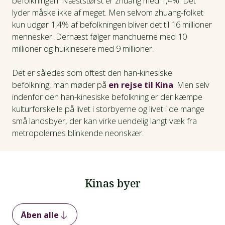
befolkningen. Næststørst er zhuang med 1,4%. Det
lyder måske ikke af meget. Men selvom zhuang-folket
kun udgør 1,4% af befolkningen bliver det til 16 millioner
mennesker. Dernæst følger manchuerne med 10
millioner og huikinesere med 9 millioner.
Det er således som oftest den han-kinesiske
befolkning, man møder på
en rejse til Kina
. Men selv
indenfor den han-kinesiske befolkning er der kæmpe
kulturforskelle på livet i storbyerne og livet i de mange
små landsbyer, der kan virke uendelig langt væk fra
metropolernes blinkende neonskær.
Kinas byer
Åben alle