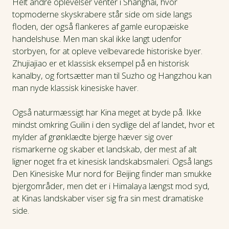
Helt andre oplevelser venter i Shanghai, hvor
topmoderne skyskrabere står side om side langs
floden, der også flankeres af gamle europæiske
handelshuse. Men man skal ikke langt udenfor
storbyen, for at opleve velbevarede historiske byer.
Zhujiajiao er et klassisk eksempel på en historisk
kanalby, og fortsætter man til Suzho og Hangzhou kan
man nyde klassisk kinesiske haver.
Også naturmæssigt har Kina meget at byde på. Ikke
mindst omkring Guilin i den sydlige del af landet, hvor et
mylder af grønklædte bjerge hæver sig over
rismarkerne og skaber et landskab, der mest af alt
ligner noget fra et kinesisk landskabsmaleri. Også langs
Den Kinesiske Mur nord for Beijing finder man smukke
bjergområder, men det er i Himalaya længst mod syd,
at Kinas landskaber viser sig fra sin mest dramatiske
side.