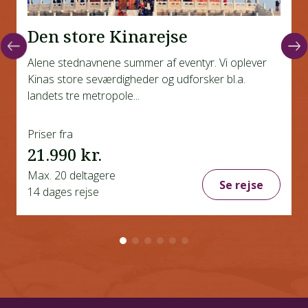
Når det kommer til porcelæn og keramik, er
kineserne mestre. Der er mange smukke
Den store Kinarejse
porcelænsskåle, tallerkener, kopper og figurer i
traditionelle kinesiske designs.
Alene stednavnene summer af eventyr. Vi oplever
Kinas store seværdigheder og udforsker bl.a.
landets tre metropole...
Priser fra
21.990 kr.
Max. 20 deltagere
Se rejse
14 dages rejse