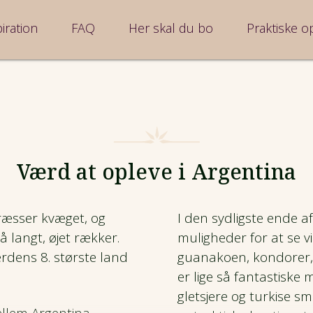
iration
FAQ
Her skal du bo
Praktiske o
Værd at opleve i Argentina
æsser kvæget, og
I den sydligste ende a
å langt,
øjet rækker.
muligheder for at se v
erdens 8. største land
guanakoen
, kondorer
er lige så fantastiske
gletsjere og turkise s