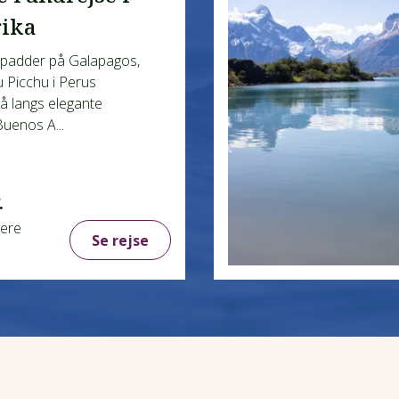
ika
padder på Galapagos,
 Picchu i Perus
å langs elegante
Buenos A...
.
gere
Se rejse