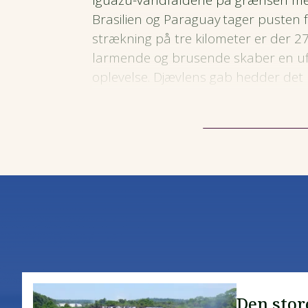
Iguazu-vandfaldene på grænsen mel
Brasilien og Paraguay tager pusten f
strækning på tre kilometer er der 2
larmende og brusende skaber en u
oplevelse. Djævlens gab hedder det
hvor man på en gangbro kan gå ud 
i det største af vandfaldene.
Den stor