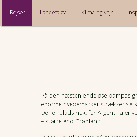
Rejser
Landefakta
Klima og vejr
Insp
På den næsten endeløse pampas gr
enorme hvedemarker strækker sig s
Der er plads nok, for Argen
tina er v
– større end Grønland.