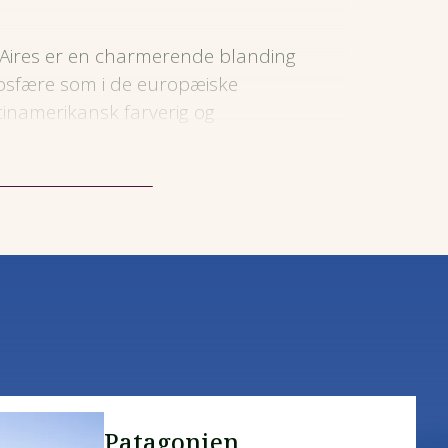
ires er en charmerende blanding
osfære som i de europæiske
inamerikansk farverig og
Det gør byen original og levende.
Patagonien