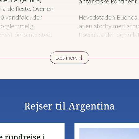
lem Argentina,
antarktiske kontinent.
ra de fleste. Over en
70 vandfald, der
Hovedstaden Buenos A
forglemmelig
af en storby med atm
 mest berømte sted,
hovedstæder og en lat
over floden og se ned
pulserende livsrytme. 
Læs mere
Rejser til Argentina
e rundrejse i