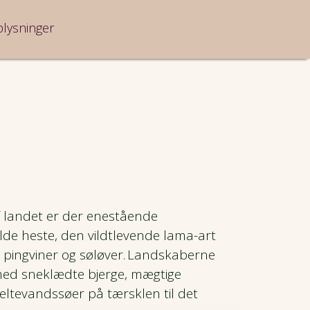
plysninger
f landet er der enestående
ilde heste, den vildtlevende lama-art
, pingviner og søløver. Landskaberne
 med sneklædte bjerge, mægtige
meltevandssøer på tærsklen til det