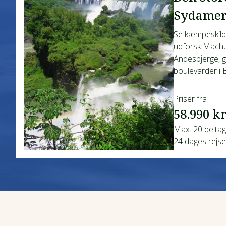
Sydamer
Se kæmpeskild
udforsk Machu
Andesbjerge, g
boulevarder i 
Priser fra
58.990 kr
Max. 20 delta
24 dages rejse